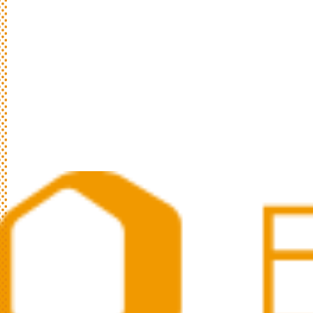
日
々
の
パ
ン
と
は
？
活動/プロフィールについて
日々のパンの想いや出張パン教室の活動に