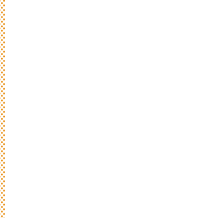
新
着
情
報
おしらせやイベントなど
日々のパンの活動状況やイベント、コラム