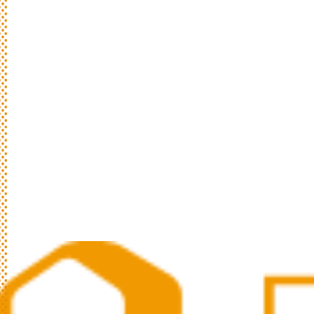
日
々
の
パ
ン
と
は
？
活動/プロフィールについて
日々のパンの想いや出張パン教室の活動に