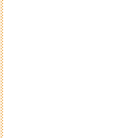
新
着
情
報
おしらせやイベントなど
日々のパンの活動状況やイベント、コラム