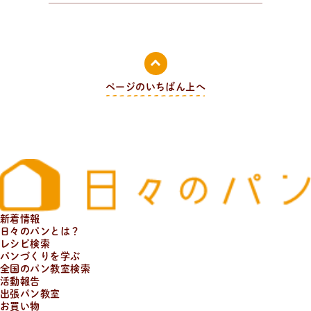
全
国
の
パ
ン
教
室
検
索
パンが作りたい！
ページのいちばん上へ
認定を受けた日々パン先生たち。あなたの街のパン教
室、イベント情報を探そう！
新着情報
日々のパンとは？
レシピ検索
パンづくりを学ぶ
全国のパン教室検索
活動報告
出張パン教室
お買い物