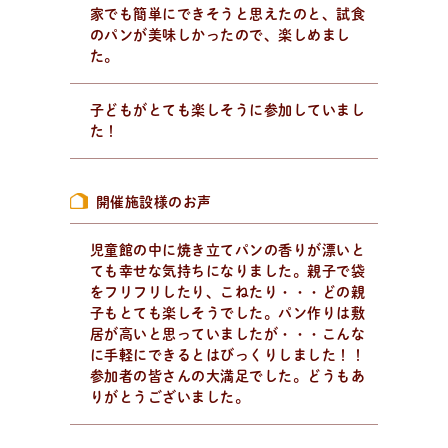
家でも簡単にできそうと思えたのと、試食
のパンが美味しかったので、楽しめまし
た。
レ
シ
ピ
検
索
パンが作りたい！
種類、作り方/シーン、材料から検索できる、簡単なパ
子どもがとても楽しそうに参加していまし
ンやおやつのレシピをご紹介。
た！
開催施設様のお声
児童館の中に焼き立てパンの香りが漂いと
ても幸せな気持ちになりました。親子で袋
をフリフリしたり、こねたり・・・どの親
子もとても楽しそうでした。パン作りは敷
居が高いと思っていましたが・・・こんな
に手軽にできるとはびっくりしました！！
参加者の皆さんの大満足でした。どうもあ
りがとうございました。