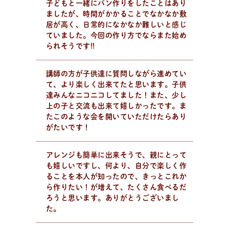
子どもと一緒にパン作りをしたことはあり
ましたが、時間がかかることでなかなか敷
日
々
の
パ
ン
と
は
？
居が高く、日常的になかなか難しいと感じ
活動/プロフィールについて
ていました。今回の作り方でならまた始め
日々のパンの想いや出張パン教室の活動について。 代表
られそうです!!
の吉永麻衣子と書籍の紹介。
講師の方が子供達に質問しながら進めてい
て、より楽しく出来てたと思います。子供
達みんなニコニコしてました！また、少し
上の子と交流も出来て嬉しかったです。ま
たこのような会を開いていただけたらあり
がたいです！
アレンジも簡単に出来そうで、親にとって
も嬉しいですし、何より、自分で楽しく作
ることを本人が知ったので、きっとこれか
ら作りたい！が増えて、たくさん食べるだ
ろうと思います。ありがとうございまし
た。