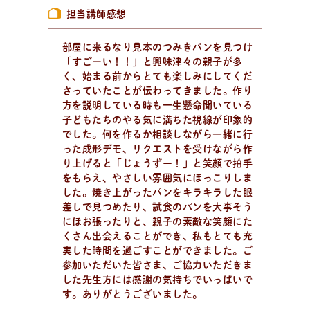
担当講師感想
部屋に来るなり見本のつみきパンを見つけ
パ
ン
作
り
を
学
ぶ
「すごーい！！」と興味津々の親子が多
学びたい、楽しみたい！
く、始まる前からとても楽しみにしてくだ
趣味でパン作りを楽しみたい方、製パン理論を学びたい
さっていたことが伝わってきました。作り
方、パン教室をはじめたい方。
方を説明している時も一生懸命聞いている
子どもたちのやる気に満ちた視線が印象的
でした。何を作るか相談しながら一緒に行
った成形デモ、リクエストを受けながら作
り上げると「じょうずー！」と笑顔で拍手
をもらえ、やさしい雰囲気にほっこりしま
した。焼き上がったパンをキラキラした眼
差しで見つめたり、試食のパンを大事そう
にほお張ったりと、親子の素敵な笑顔にた
くさん出会えることができ、私もとても充
実した時間を過ごすことができました。ご
参加いただいた皆さま、ご協力いただきま
した先生方には感謝の気持ちでいっぱいで
す。ありがとうございました。