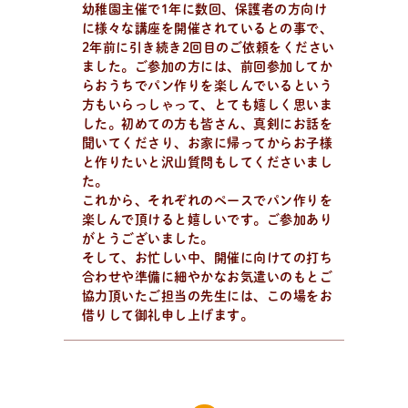
幼稚園主催で1年に数回、保護者の方向け
に様々な講座を開催されているとの事で、
日
々
の
パ
ン
と
は
？
2年前に引き続き2回目のご依頼をください
活動/プロフィールについて
ました。ご参加の方には、前回参加してか
日々のパンの想いや出張パン教室の活動について。 代表
らおうちでパン作りを楽しんでいるという
方もいらっしゃって、とても嬉しく思いま
の吉永麻衣子と書籍の紹介。
した。初めての方も皆さん、真剣にお話を
聞いてくださり、お家に帰ってからお子様
と作りたいと沢山質問もしてくださいまし
た。
これから、それぞれのペースでパン作りを
楽しんで頂けると嬉しいです。ご参加あり
がとうございました。
そして、お忙しい中、開催に向けての打ち
合わせや準備に細やかなお気遣いのもとご
協力頂いたご担当の先生には、この場をお
借りして御礼申し上げます。