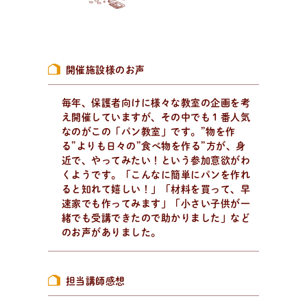
新
着
情
報
おしらせやイベントなど
日々のパンの活動状況やイベント、コラムをいち早くお
届け中！
開催施設様のお声
毎年、保護者向けに様々な教室の企画を考
え開催していますが、その中でも１番人気
なのがこの「パン教室」です。”物を作
る”よりも日々の”食べ物を作る”方が、身
近で、やってみたい！という参加意欲がわ
くようです。「こんなに簡単にパンを作れ
ると知れて嬉しい！」「材料を買って、早
速家でも作ってみます」「小さい子供が一
緒でも受講できたので助かりました」など
のお声がありました。
担当講師感想