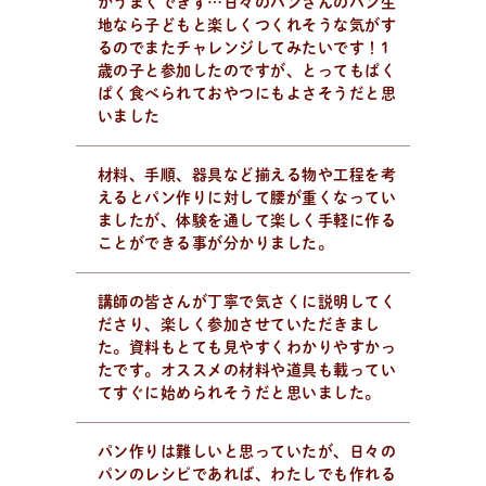
かうまくできず…日々のパンさんのパン生
地なら子どもと楽しくつくれそうな気がす
るのでまたチャレンジしてみたいです！1
レ
シ
ピ
検
索
歳の子と参加したのですが、とってもぱく
パンが作りたい！
ぱく食べられておやつにもよさそうだと思
種類、作り方/シーン、材料から検索できる、簡単なパ
いました
ンやおやつのレシピをご紹介。
材料、手順、器具など揃える物や工程を考
えるとパン作りに対して腰が重くなってい
ましたが、体験を通して楽しく手軽に作る
ことができる事が分かりました。
講師の皆さんが丁寧で気さくに説明してく
ださり、楽しく参加させていただきまし
た。資料もとても見やすくわかりやすかっ
たです。オススメの材料や道具も載ってい
てすぐに始められそうだと思いました。
パン作りは難しいと思っていたが、日々の
パンのレシピであれば、わたしでも作れる