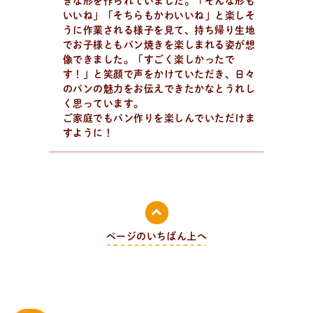
きな形を作られていました。「そんな形も
いいね」「そちらもかわいいね」と楽しそ
うに作業される様子を見て、持ち帰り生地
でお子様ともパン焼きを楽しまれる姿が想
像できました。「すごく楽しかったで
全
国
の
パ
ン
教
室
検
索
す！」と笑顔で声をかけていただき、日々
パンが作りたい！
のパンの魅力をお伝えできたかなとうれし
認定を受けた日々パン先生たち。あなたの街のパン教
く思っています。
室、イベント情報を探そう！
ご家庭でもパン作りを楽しんでいただけま
すように！
ページのいちばん上へ