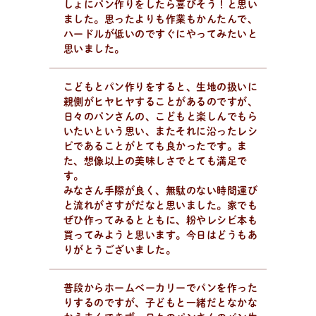
しょにパン作りをしたら喜びそう！と思い
ました。思ったよりも作業もかんたんで、
日
々
の
パ
ン
と
は
？
ハードルが低いのですぐにやってみたいと
活動/プロフィールについて
思いました。
日々のパンの想いや出張パン教室の活動について。 代表
の吉永麻衣子と書籍の紹介。
こどもとパン作りをすると、生地の扱いに
親側がヒヤヒヤすることがあるのですが、
日々のパンさんの、こどもと楽しんでもら
いたいという思い、またそれに沿ったレシ
ピであることがとても良かったです。ま
た、想像以上の美味しさでとても満足で
す。
みなさん手際が良く、無駄のない時間運び
と流れがさすがだなと思いました。家でも
ぜひ作ってみるとともに、粉やレシピ本も
買ってみようと思います。今日はどうもあ
りがとうございました。
普段からホームベーカリーでパンを作った
りするのですが、子どもと一緒だとなかな