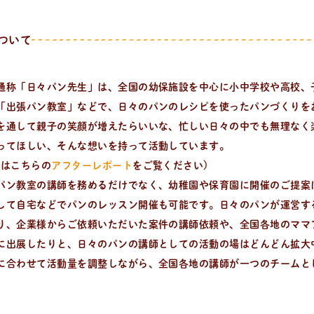
ついて
通称「日々パン先生」は、全国の幼保施設を中心に小中学校や高校、
「出張パン教室」などで、日々のパンのレシピを使ったパンづくりを
を通して親子の笑顔が増えたらいいな、忙しい日々の中でも無理なく
ってほしい、そんな想いを持って活動しています。
子はこちらの
アフターレポート
をご覧ください)
パン教室の講師を務めるだけでなく、幼稚園や保育園に開催のご提案
して自宅などでパンのレッスン開催も可能です。日々のパンが運営する
り、企業様からご依頼いただいた案件の講師依頼や、全国各地のママ
に出展したりと、日々のパンの講師としての活動の場はどんどん拡大
に合わせて活動量を調整しながら、全国各地の講師が一つのチームと
ついて。 代表の吉永麻衣子と書籍の紹介。