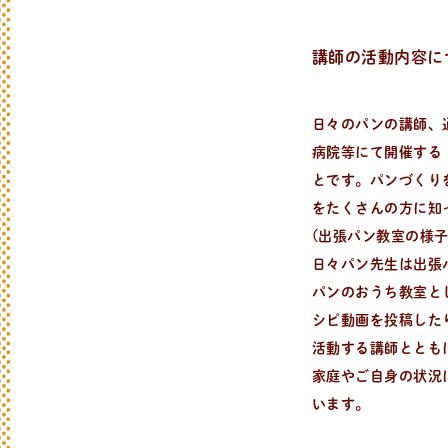
講師の活動内容に
日々のパンの講師、
病院等にて開催する
とです。パンづくり
をたくさんの方に知
(出張パン教室の様
日々パン先生は出張
パンのおうち教室と
シピ動画を投稿した
活動する講師ととも
家庭やご自身の状況
日
々
の
パ
ン
と
は
？
います。
活動/プロフィールについて
日々のパンの想いや出張パン教室の活動に