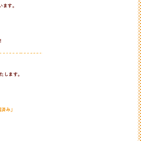
います。
！
いたします。
講済み」