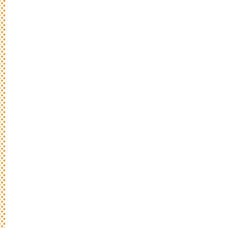
新
着
情
報
おしらせやイベントなど
日々のパンの活動状況やイベント、コラム