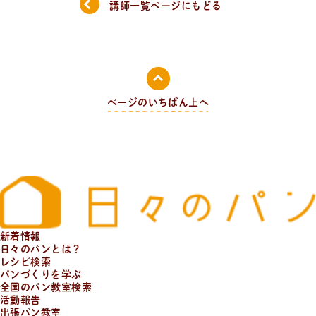
講師一覧ページにもどる
日
々
の
パ
ン
と
は
？
活動/プロフィールについて
日々のパンの想いや出張パン教室の活動について。 代表
の吉永麻衣子と書籍の紹介。
ページのいちばん上へ
新着情報
日々のパンとは？
レシピ検索
パンづくりを学ぶ
全国のパン教室検索
活動報告
出張パン教室