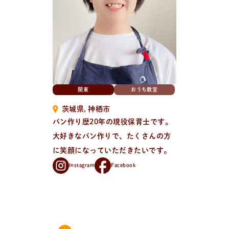
新
着
情
報
おしらせやイベントなど
日々のパンの活動状況やイベント、コラムをいち早くお
届け中！
関東
おうち教室
茨城県
神栖市
パン作り歴20年の現役保育士です。
大好きなパン作りで、たくさんの方
に笑顔になっていただきたいです。
Instagram
Facebook