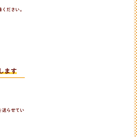
録ください。
します
を送らせてい