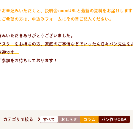
りお申込みいただくと、説明会zoomURLと最新の資料をお届けします
をご希望の方は、申込みフォームにその旨ご記入ください。
読みいただきありがとうございました。
マスターをお持ちの方、家庭のご事情などでいったん日々パン先生を
歓迎です。
ご参加をお待ちしております！
カテゴリで絞る
すべて
おしらせ
コラム
パン作りQ&A
ついて。 代表の吉永麻衣子と書籍の紹介。