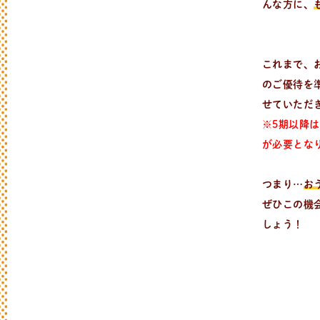
んな方に、
これまで、
のご優待を
せていただ
※5期以降
が必要とな
つまり…
お
ぜひこの機
しょう！