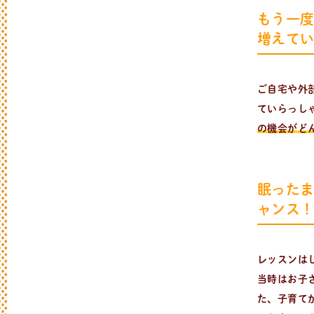
もう一
増えて
ご自宅や外
ていらっし
の機会がど
新
着
情
報
おしらせやイベントなど
日々のパンの活動状況やイベント、コラム
眠った
ャンス
レッスンは
当時はお子
た、子育て