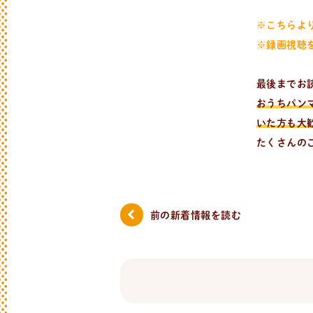
※こちらよ
※録画視聴
最後までお
おうちパン
いた方も大
たくさんの
前の新着情報
を読む
日
々
の
パ
ン
と
は
？
活動/プロフィールについて
日々のパンの想いや出張パン教室の活動に