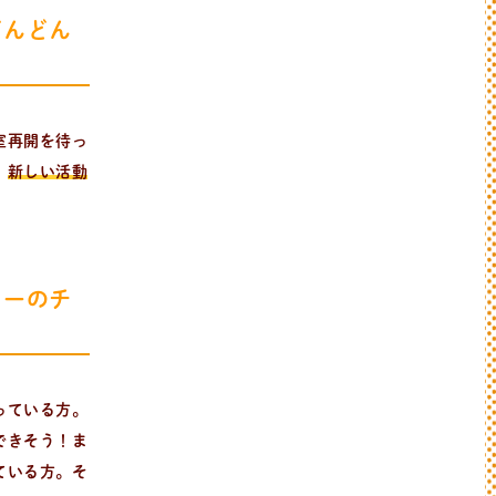
どんどん
室再開を待っ
、
新しい活動
ューのチ
っている方。
できそう！ま
ている方。そ