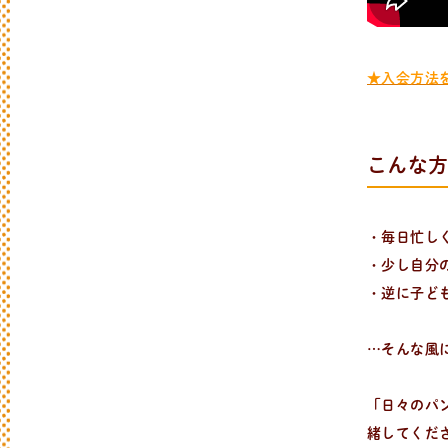
★入会方法
こんな
新
着
情
報
おしらせやイベントなど
・毎日忙し
日々のパンの活動状況やイベント、コラム
・少し自分
・逆に子ど
…そんな風
「日々のパ
緒してくだ