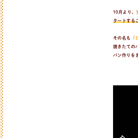
10月より、
タートする
その名も
『
焼きたての
パン作りを