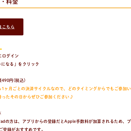
法・料金
はこちら
】
る、簡単なパンやおやつのレシピをご紹介。
beにログイン
ーになる」をクリック
490円(税込)
ら1ヶ月ごとの決済サイクルなので、どのタイミングからでもご参加
持ったその日からぜひご参加ください♪
※
e/iPadの方は、アプリからの登録だとApple手数料が加算されるため、
のご登録がおすすめです。