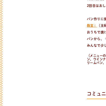
2回目はお
パン作りに
教室」
（主
おうちで焼
パンから、
みんなで少
（メニューの
ン、ウインナ
リームパン、
日
々
の
パ
ン
と
は
？
コミュ
活動/プロフィールについて
日々のパンの想いや出張パン教室の活動に