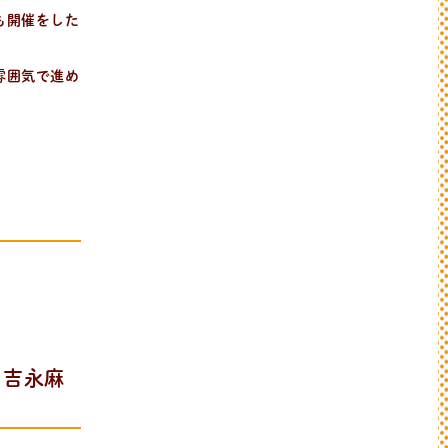
も開催をした
雰囲気で進め
る吉永麻