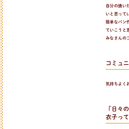
自分の焼い
いと思って
簡単なパン
ていこうと
みなさんの
コミュ
気持ちよく
「日々
衣子っ