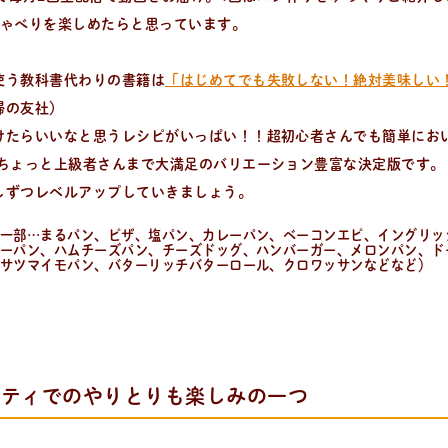
しゃべりを楽しめたらと思っています。
使う教科書代わりの書籍は
「はじめてでも失敗しない！絶対美味しい
婦の友社）
けたらいいなと思うレシピがいっぱい！！超初心者さんでも簡単にお
 ちょっと上級者さんまで大満足のバリエーション豊富な決定版です。
しずつレベルアップしていきましょう。
一部…まるパン、ピザ、塩パン、カレーパン、ベーコンエピ、イングリッ
ーパン、ハムチーズパン、チーズドッグ、ハンバーガー、メロンパン、ド
サツマイモパン、バターリッチバターロール、クロワッサンなどなど）
ニティでのやりとりも楽しみの一つ
ついて。 代表の吉永麻衣子と書籍の紹介。