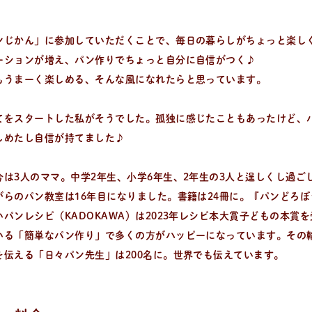
ンじかん」に参加していただくことで、毎日の暮らしがちょっと楽し
ーションが増え、パン作りでちょっと自分に自信がつく♪
もうまーく楽しめる、そんな風になれたらと思っています。
てをスタートした私がそうでした。孤独に感じたこともあったけど、
しめたし自信が持てました♪
今は3人のママ。中学2年生、小学6年生、2年生の3人と逞しくし過ご
がらのパン教室は16年目になりました。書籍は24冊に。『パンどろ
パンレシピ（KADOKAWA）は2023年レシピ本大賞子どもの本賞
いる「簡単なパン作り」で多くの方がハッピーになっています。その
を伝える「日々パン先生」は200名に。世界でも伝えています。