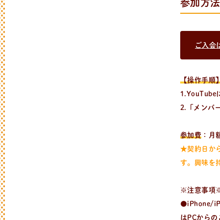
参加方
ご入会
レ
シ
ピ
検
索
パンが作りたい！
【操作手順
種類、作り方/シーン、材料から検索でき
1.YouTu
2.「メンバ
参加費
：月額
★契約日か
す。興味を
※注意事項
●iPhon
はPCから