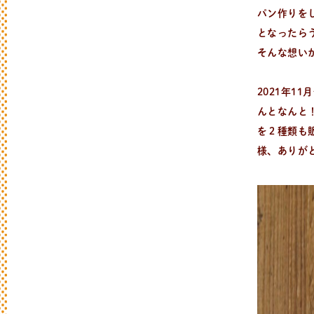
パン作りを
となったら
そんな想い
2021年1
んとなんと
を２種類も
様、ありが