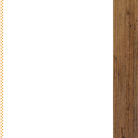
新
着
情
報
おしらせやイベントなど
日々のパンの活動状況やイベント、コラム