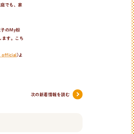
家庭でも、家
子のMy粉
します。こち
official
)よ
次の新着情報
を読む