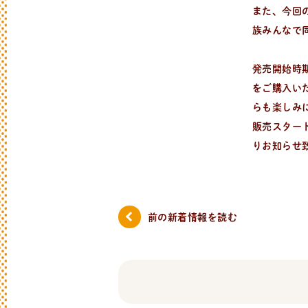
また、今回の
族みんなで
発売開始時
をご購入い
レ
シ
ピ
検
索
パンが作りたい！
らも楽しみ
種類、作り方/シーン、材料から検索でき
販売スタート
りお知らせ
前の新着情報
を読む