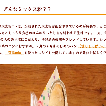
x、どんなミックス粉？？
の大麦粉mixは、焙煎された大麦粉が配合されているのが特長で、ど
しさともっちり食感のほんのりした甘さを味わえる生地です。一方、
、その名の通り塩にこだわり、淡路島の藻塩をブレンドしています。シ
ド系のパンにおすすめ。２月の＃今月の日々のパン
【甘じょっぱい♡
は、
「藻塩mix」
を使ったレシピも公開していますので是非お試しく
ついて。 代表の吉永麻衣子と書籍の紹介。