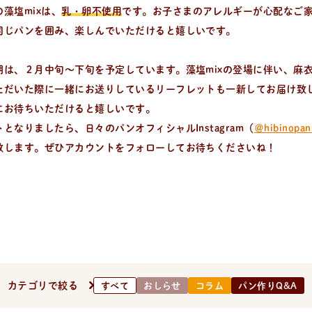
藻塩mixは、
乳・卵不使用
です。お子さまのアレルギーが心配なご
同じパンを囲み、楽しんでいただけると嬉しいです。
期は、２月中旬～下旬を予定しています。藻塩mixの登場に伴い、麻衣
ただいた際に一緒にお送りしているリーフレットも一新してお届け致
にお待ちいただけると嬉しいです。
る、簡単なパンやおやつのレシピをご紹介。
となりましたら、日々のパンオフィシャルInstagram（
＠hibinopan_
致します。ぜひアカウントをフォローしてお待ちくださいね！
カテゴリで絞る
すべて
おしらせ
コラム
パン作りQ&A