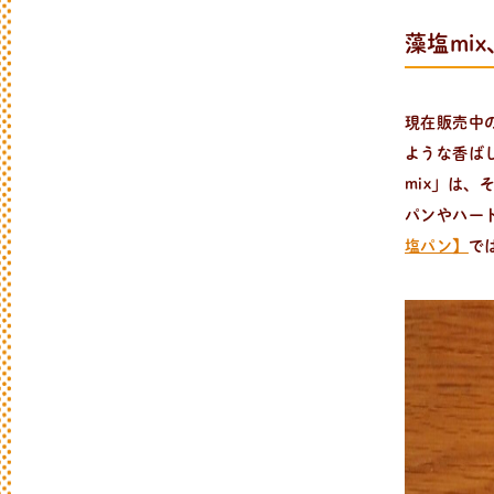
藻塩mi
現在販売中
ような香ば
mix」は
パンやハー
塩パン】
で
日
々
の
パ
ン
と
は
？
活動/プロフィールについて
日々のパンの想いや出張パン教室の活動に