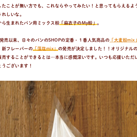
したことが無い方でも、これならやってみたい！と思ってもらえるよ
うれしいな。
から生まれたパン用ミックス粉
「麻衣子のMy粉」
。
1月発売以来、日々のパンのSHOPの定番・１番人気商品の
「大麦粉mix
！新フレーバーの
「藻塩mix」
の発売が決定しました！！オリジナル
販売することができるとは…本当に感慨深いです。いつも応援いただ
とうございます！