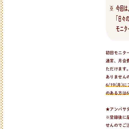
初回モニタ
通常、月会
ただけます
ありません
6/19(
のある方は
★アンバサ
※登録後に
せんのでご