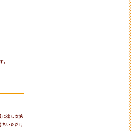
ます。
。
員に達し次第
待ちいただけ