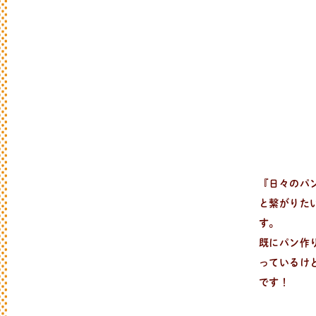
新
着
情
報
おしらせやイベントなど
日々のパンの活動状況やイベント、コラム
『日々のパ
と繋がりた
す。
既にパン作
っているけ
です！