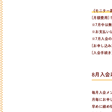
《モニター
[月額費用] 
※7月中は
※お支払い
レ
シ
ピ
検
索
パンが作りたい！
※7月入会
種類、作り方/シーン、材料から検索でき
[お申し込み期
[入会手続き
8月入会
毎月入会メ
月毎にお申
早めに締め