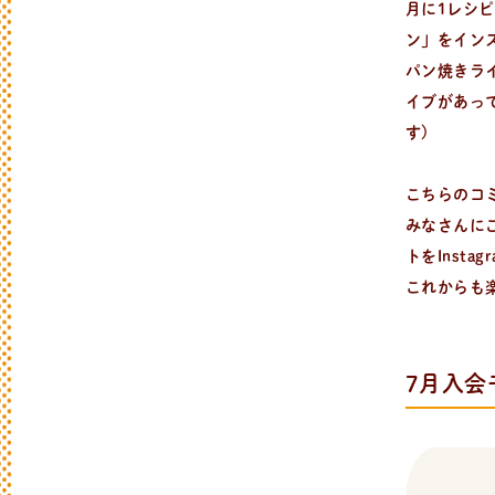
月に1レシ
ン」をイン
パン焼きラ
イブがあっ
す)
こちらのコ
みなさんに
トをInst
これからも
7月入会