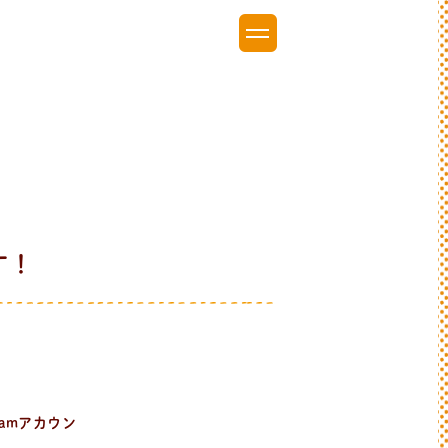
す！
amアカウン