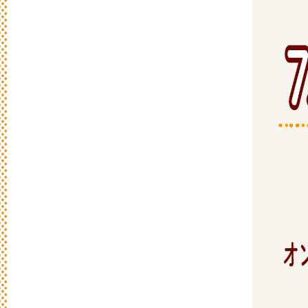
日
々
の
パ
ン
と
は
？
活動/プロフィールについて
日々のパンの想いや出張パン教室の活動に