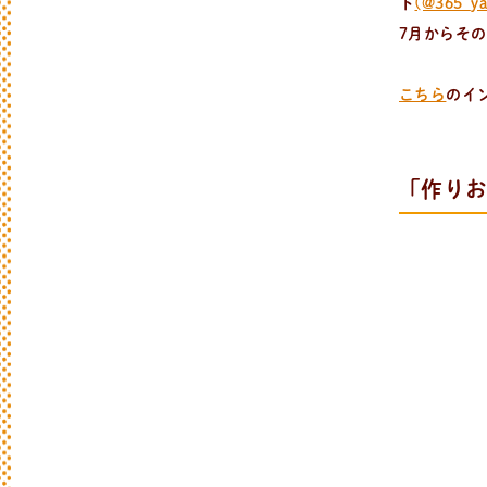
ト
(@365_ya
7月からそ
こちら
のイ
「作りお