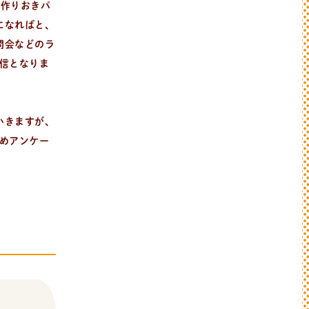
「作りおきパ
になればと、
問会などのラ
信となりま
いきますが、
めアンケー