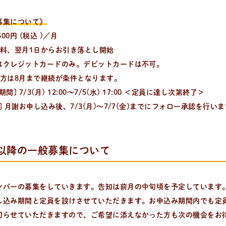
募集について》
500円 (税込 )／月
無料、翌月1日からお引き落とし開始
はクレジットカードのみ。デビットカードは不可。
の方は8月まで継続が条件となります。
る、簡単なパンやおやつのレシピをご紹介。
間] 7/3(月) 12:00〜7/5(水) 17:00 ＜定員に達し次第終了＞
] 月謝お申し込み後、7/3(月)〜7/7(金)までにフォロー承認を行い
以降の一般募集について
ンバーの募集をしていきます。告知は前月の中旬頃を予定しています
し込み期間と定員を設けさせていただきます。お申込み期間内でも定
切らせていただきますので、ご希望に添えなかった方も次の機会をお