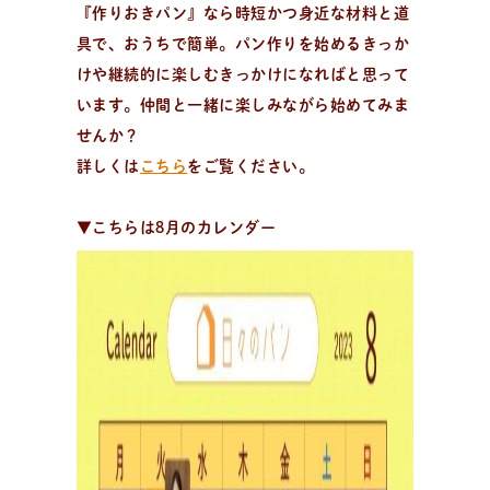
『作りおきパン』なら時短かつ身近な材料と道
具で、おうちで簡単。パン作りを始めるきっか
けや継続的に楽しむきっかけになればと思って
います。仲間と一緒に楽しみながら始めてみま
せんか？
出
張
パ
ン
教
室
出張パン教室を開催中
詳しくは
こちら
をご覧ください。
資料請求・お問い合わせ/全国の日々パン先生が出張パ
ン教室に伺います。幼保施設を中心に小中学校や高校、
▼こちらは8月のカレンダー
子供会や福祉施設・病院等様々な施設で開催可能！