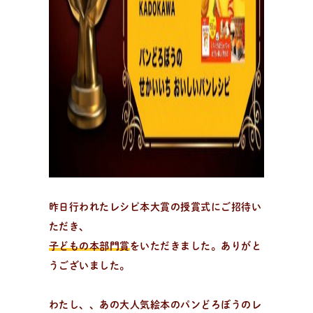
日
々
の
パ
ン
と
は
？
活動/プロフィールについて
日々のパンの想いや出張パン教室の活動について。 代表
の吉永麻衣子と書籍の紹介。
昨日行われたレシピ本大賞の授賞式にご招待い
ただき、
子どもの本部門賞
をいただきました。ありがと
うございました。
わたし、、あの大人気絵本のパンどろぼうのレ