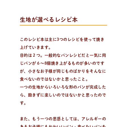
生地が選べるレシピ本
このレシピ本は主に3つのレシピを使って焼き
上げていきます。
日
々
の
パ
ン
で
お
買
い
物
パン作りアイテムを購入！
目的は２つ。一般的なパンレシピだと一気に同
大好評！パンが簡単に美味しく焼ける「麻衣子のMy
じパンが６〜8個焼き上がるものが多いのです
粉」、その他オリジナル商品からパン作りに役立つおす
が、小さなお子様が同じものばかりをそんなに
すめアイテムまで購入可能。過去のオンライン講座レシ
食べないのではないかと思ったこと。
ピ動画のご購入もこちら。
一つの生地からいろいろな形のパンが完成した
ら、飽きずに楽しいのではないかと思ったので
す。
企
業
情
報
お
問
い
合
わ
せ
メ
ル
マ
ガ
登
録
また、もう一つの思惑としては、アレルギーの
あるお子様にもかわいいパン・食べたいパンを