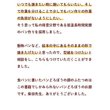
いつでも焼きたい時に焼いてもらいたい、そし
て作業を分けることで少しでもパン作りの作業
の負担がないようにしたい、
そう思って私の得意分野である低温長時間発酵
出
張
パ
ン
教
室
のパン作りを採用しました。
出張パン教室を開催中
資料請求・お問い合わせ/全国の日々パン先生が出張パ
動物パンなど、
絵本の中にあるそのままの形で
ン教室に伺います。幼保施設を中心に小中学校や高校、
焼きたげたい
と思ったので、
型紙をつけたい
と
子供会や福祉施設・病院等様々な施設で開催可能！
相談をし、こちらもつけていただくことができ
ました。
食パンに書いたパンどろぼうの顔のふたつめは
この書籍でしかみられないパンどろぼうのお顔
です。柴田先生、ありがとうございました。