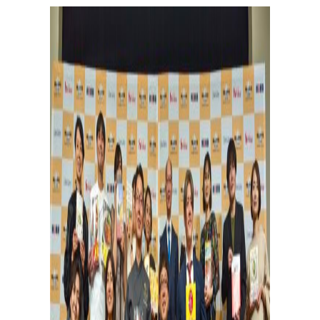
パ
ン
作
り
を
学
ぶ
学びたい、楽しみたい！
趣味でパン作りを楽しみたい方、製パン理論を学びたい
方、パン教室をはじめたい方。