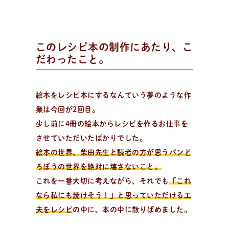
活
動
報
告
このレシピ本の制作にあたり、こ
企業様とコラボ案件など
だわったこと。
企業様とコラボ案件、飲食店様向けレシピ提供、就労支
援施設様向け 防災パンなどの活動状況。企業様向けダウ
ンロード資料はこちら。
絵本をレシピ本にするなんていう夢のような作
業は今回が2回目。
少し前に4冊の絵本からレシピを作るお仕事を
させていただいたばかりでした。
絵本の世界、柴田先生と読者の方が思うパンど
ろぼうの世界を絶対に壊さないこと。
これを一番大切に考えながら、それでも
「これ
なら私にも焼けそう！」と思っていただける工
夫をレシピ
の中に、本の中に散りばめました。