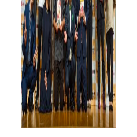
全
国
の
パ
ン
教
室
検
索
パンが作りたい！
認定を受けた日々パン先生たち。あなたの街のパン教
室、イベント情報を探そう！