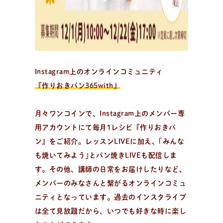
出
張
パ
ン
教
室
Instagram上のオンラインコミュニティ
出張パン教室を開催中
『作りおきパン365with』
資料請求・お問い合わせ/全国の日々パン先生が出張パ
ン教室に伺います。幼保施設を中心に小中学校や高校、
月々ワンコインで、Instagram上のメンバー専
子供会や福祉施設・病院等様々な施設で開催可能！
用アカウントにて毎月1レシピ『作りおきパ
ン』をご紹介。レッスンLIVEに加え、｢みんな
も焼いてみよう｣とパン焼きLIVEも配信しま
す。その他、講師の日常をお届けしたりなど、
メンバーのみなさんと繋がるオンラインコミュ
ニティとなっています。過去のインスタライブ
は全て見放題だから、いつでも好きな時に楽し