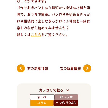
むことができます。
『作りおきパン』なら時短かつ身近な材料と道
具で、おうちで簡単。パン作りを始めるきっか
けや継続的に楽しむきっかけに♪仲間と一緒に
楽しみながら始めてみませんか？
詳しくは
こちら
をご覧ください。
日
々
の
パ
ン
で
お
買
い
物
パン作りアイテムを購入！
大好評！パンが簡単に美味しく焼ける「麻衣子のMy
粉」、その他オリジナル商品からパン作りに役立つおす
すめアイテムまで購入可能。過去のオンライン講座レシ
前の新着情報
次の新着情報
ピ動画のご購入もこちら。
カテゴリで絞る
企
業
情
報
お
問
い
合
わ
せ
メ
ル
マ
ガ
登
録
すべて
おしらせ
コラム
パン作りQ&A