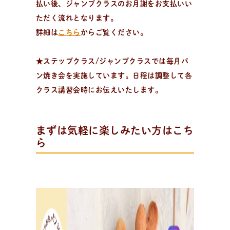
払い後、ジャンプクラスのお月謝をお支払いい
ただく流れとなります。
パ
ン
作
り
を
学
ぶ
詳細は
こちら
からご覧ください。
学びたい、楽しみたい！
趣味でパン作りを楽しみたい方、製パン理論を学びたい
★ステップクラス/ジャンプクラスでは毎月パ
方、パン教室をはじめたい方。
ン焼き会を実施しています。日程は調整して各
クラス講習会時にお伝えいたします。
まずは気軽に楽しみたい方はこち
ら