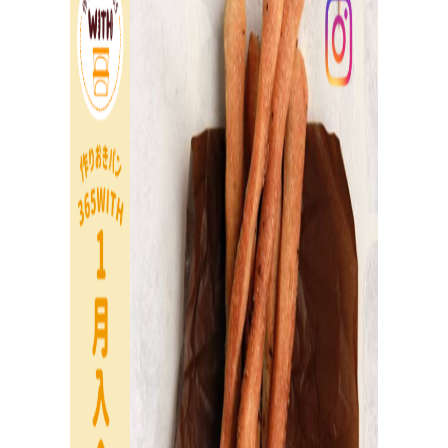
全
国
の
パ
ン
教
室
検
索
パンが作りたい！
認定を受けた日々パン先生たち。あなたの街のパン教
室、イベント情報を探そう！