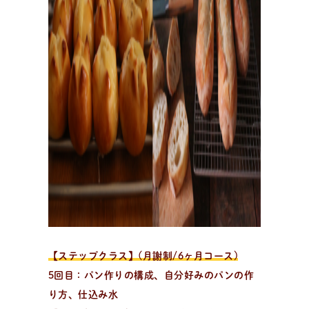
日
々
の
パ
ン
と
は
？
活動/プロフィールについて
日々のパンの想いや出張パン教室の活動について。 代表
の吉永麻衣子と書籍の紹介。
【ステップクラス】(月謝制/6ヶ月コース)
5回目：パン作りの構成、自分好みのパンの作
り方、仕込み水