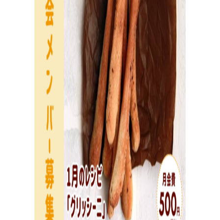
活
動
報
告
企業様とコラボ案件など
企業様とコラボ案件、飲食店様向けレシピ提供、就労支
援施設様向け 防災パンなどの活動状況。企業様向けダウ
ンロード資料はこちら。