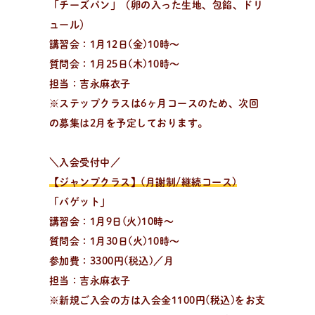
「チーズパン」（卵の入った生地、包餡、ドリ
ュール）
レ
シ
ピ
検
索
パンが作りたい！
講習会：1月12日(金)10時〜
種類、作り方/シーン、材料から検索できる、簡単なパ
質問会：1月25日(木)10時〜
ンやおやつのレシピをご紹介。
担当：吉永麻衣子
※ステップクラスは6ヶ月コースのため、次回
の募集は2月を予定しております。
＼入会受付中／
【ジャンプクラス】(月謝制/継続コース)
「バゲット」
講習会：1月9日(火)10時〜
質問会：1月30日(火)10時〜
参加費：3300円(税込)／月
担当：吉永麻衣子
※新規ご入会の方は入会金1100円(税込)をお支