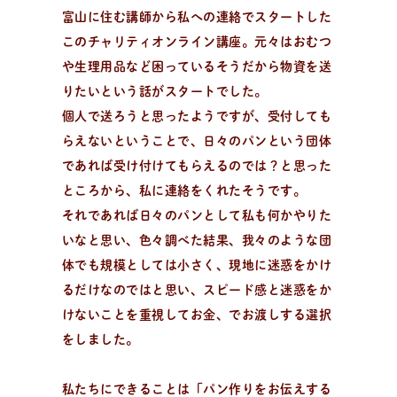
趣味でパン作りを楽しみたい方、製パン理論を学びたい
富山に住む講師から私への連絡でスタートした
方、パン教室をはじめたい方。
このチャリティオンライン講座。元々はおむつ
や生理用品など困っているそうだから物資を送
りたいという話がスタートでした。
個人で送ろうと思ったようですが、受付しても
らえないということで、日々のパンという団体
であれば受け付けてもらえるのでは？と思った
ところから、私に連絡をくれたそうです。
それであれば日々のパンとして私も何かやりた
いなと思い、色々調べた結果、我々のような団
体でも規模としては小さく、現地に迷惑をかけ
るだけなのではと思い、スピード感と迷惑をか
けないことを重視してお金、でお渡しする選択
をしました。
全
国
の
パ
ン
教
室
検
索
私たちにできることは「パン作りをお伝えする