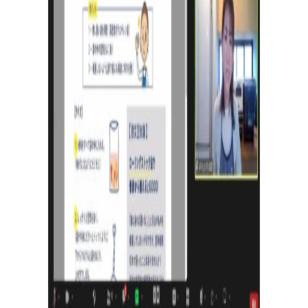
日
々
の
パ
ン
で
お
買
い
物
パン作りアイテムを購入！
大好評！パンが簡単に美味しく焼ける「麻衣子のMy
粉」、その他オリジナル商品からパン作りに役立つおす
すめアイテムまで購入可能。過去のオンライン講座レシ
ピ動画のご購入もこちら。
企
業
情
報
お
問
い
合
わ
せ
メ
ル
マ
ガ
登
録