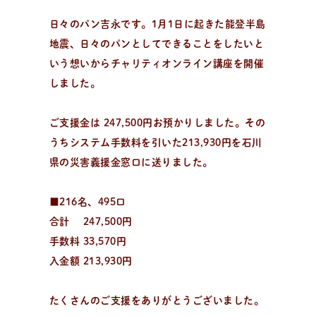
日々のパン吉永です。1月1日に起きた能登半島
地震、日々のパンとしてできることをしたいと
いう想いからチャリティオンライン講座を開催
しました。
ご支援金は 247,500円お預かりしました。その
うちシステム手数料を引いた213,930円を石川
県の災害義援金窓口に送りました。
■216名、495口
合計 247,500円
手数料 33,570円
入金額 213,930円
日
々
の
パ
ン
と
は
？
活動/プロフィールについて
日々のパンの想いや出張パン教室の活動について。 代表
たくさんのご支援をありがとうございました。
の吉永麻衣子と書籍の紹介。