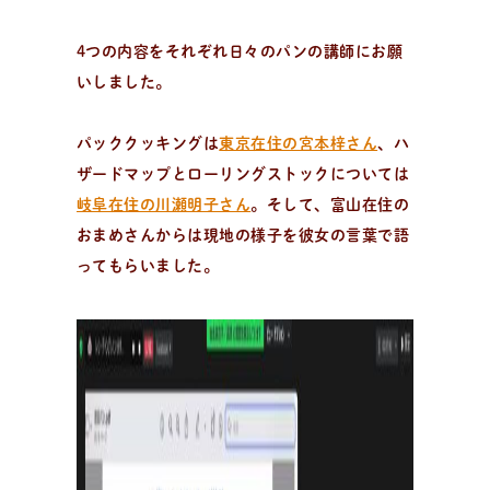
活
動
報
告
企業様とコラボ案件など
企業様とコラボ案件、飲食店様向けレシピ提供、就労支
4つの内容をそれぞれ日々のパンの講師にお願
援施設様向け 防災パンなどの活動状況。企業様向けダウ
いしました。
ンロード資料はこちら。
パッククッキングは
東京在住の宮本梓さん
、ハ
ザードマップとローリングストックについては
岐阜在住の川瀬明子さん
。そして、富山在住の
おまめさんからは現地の様子を彼女の言葉で語
ってもらいました。