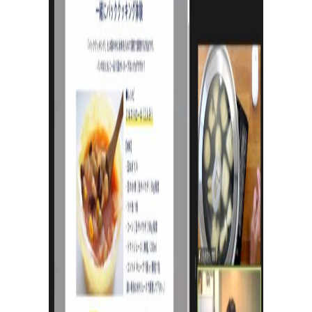
出
張
パ
ン
教
室
出張パン教室を開催中
資料請求・お問い合わせ/全国の日々パン先生が出張パ
ン教室に伺います。幼保施設を中心に小中学校や高校、
子供会や福祉施設・病院等様々な施設で開催可能！