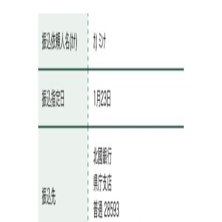
レ
シ
ピ
検
索
パンが作りたい！
種類、作り方/シーン、材料から検索できる、簡単なパ