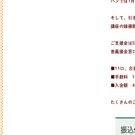
パンでは1
そして、引
講座の録画
ご支援金は5
害義援金窓
■11口、合計
■手数料 1
■入金額 4
たくさんの