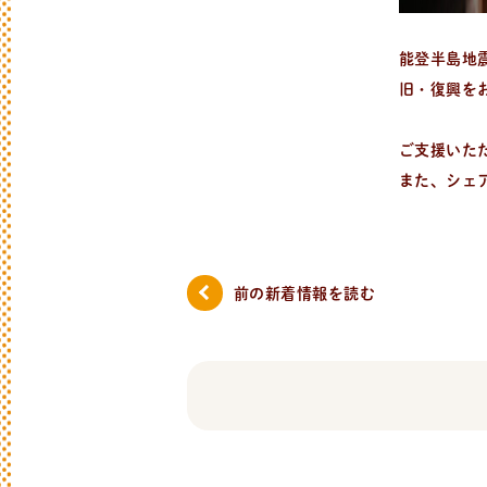
能登半島地
旧・復興を
レ
シ
ピ
検
索
ご支援いた
パンが作りたい！
また、シェ
種類、作り方/シーン、材料から検索でき
前の新着情報
を読む