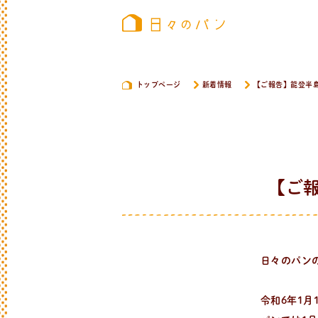
トップページ
新着情報
【ご報告】能登半
【ご
日々のパン
令和6年1