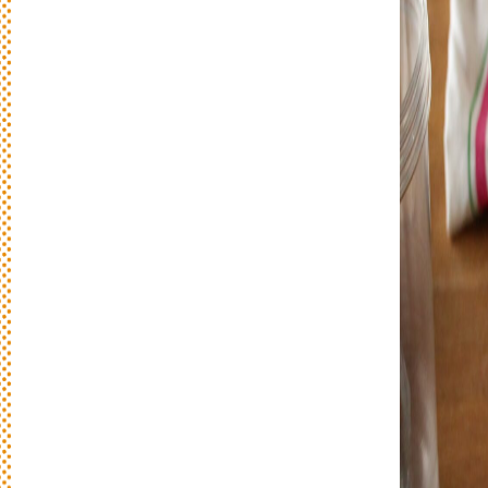
日
々
の
パ
ン
と
は
？
活動/プロフィールについて
日々のパンの想いや出張パン教室の活動に