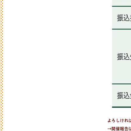
新
着
情
報
おしらせやイベントなど
日々のパンの活動状況やイベント、コラム
よろしけれ
→開催報告