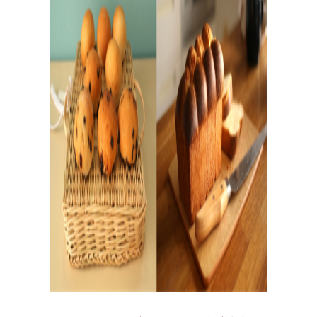
日
々
の
パ
ン
と
は
？
活動/プロフィールについて
日々のパンの想いや出張パン教室の活動について。 代表
の吉永麻衣子と書籍の紹介。