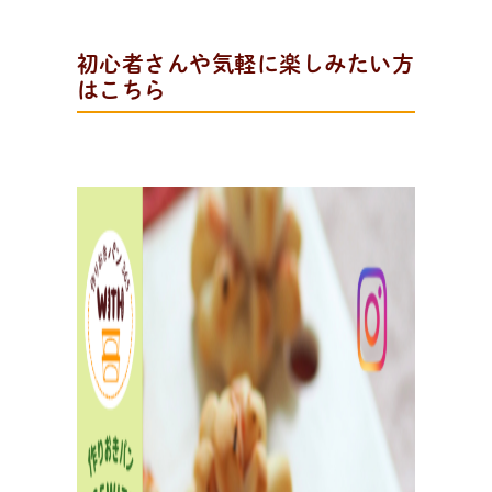
初心者さんや気軽に楽しみたい方
全
国
の
パ
ン
教
室
検
索
パンが作りたい！
はこちら
認定を受けた日々パン先生たち。あなたの街のパン教
室、イベント情報を探そう！