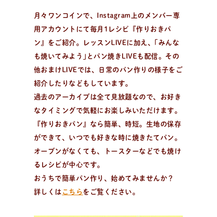
月々ワンコインで、Instagram上のメンバー専
用アカウントにて毎月1レシピ『作りおきパ
ン』をご紹介。レッスンLIVEに加え、｢みんな
も焼いてみよう｣とパン焼きLIVEも配信。その
他おまけLIVEでは、日常のパン作りの様子をご
日
々
の
パ
ン
で
お
買
い
物
紹介したりなどもしています。
パン作りアイテムを購入！
過去のアーカイブは全て見放題なので、お好き
大好評！パンが簡単に美味しく焼ける「麻衣子のMy
なタイミングで気軽にお楽しみいただけます。
粉」、その他オリジナル商品からパン作りに役立つおす
『作りおきパン』なら簡単、時短。生地の保存
すめアイテムまで購入可能。過去のオンライン講座レシ
ができて、いつでも好きな時に焼きたてパン。
ピ動画のご購入もこちら。
オーブンがなくても、トースターなどでも焼け
るレシピが中心です。
おうちで簡単パン作り、始めてみませんか？
企
業
情
報
お
問
い
合
わ
せ
メ
ル
マ
ガ
登
録
詳しくは
こちら
をご覧ください。