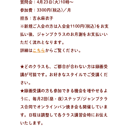
質問会：4月23日(火)10時〜
参加費：3300円(税込)／月
パ
ン
作
り
を
学
ぶ
学びたい、楽しみたい！
担当：吉永麻衣子
趣味でパン作りを楽しみたい方、製パン理論を学びたい
※新規ご入会の方は入会金1100円(税込)をお支
方、パン教室をはじめたい方。
払い後、ジャンプクラスのお月謝をお支払いい
ただく流れとなります。
詳細は
こちら
からご覧ください。
★どのクラスも、ご都合が合わない方は録画受
講が可能です。お好きなスタイルでご受講くだ
さい。
★録画受講の方も参加できる機会を増やせるよ
うに、毎月2回(昼・夜)ステップ/ジャンプクラ
ス合同でオンラインパン焼き会も開催していま
す。日程は調整して各クラス講習会時にお伝え
いたします。