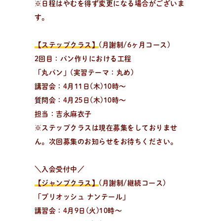
※日程はやむを得ず変更になる場合がございま
レ
シ
ピ
検
索
す。
パンが作りたい！
種類、作り方/シーン、材料から検索できる、簡単なパ
【ステップクラス】
(月謝制/6ヶ月コース)
ンやおやつのレシピをご紹介。
2回目：パン作りにおける工程
「丸パン」(実習テーマ：丸め)
講習会：4月11日(木)10時〜
質問会：4月25日(木)10時〜
担当：吉永麻衣子
※ステップクラスは現在募集をしておりませ
ん。次回募集のお知らせをお待ちください。
＼入会受付中／
【ジャンプクラス】
(月謝制/継続コース)
「ブリオッシュ ナンテール」
講習会：4月9日(火)10時〜