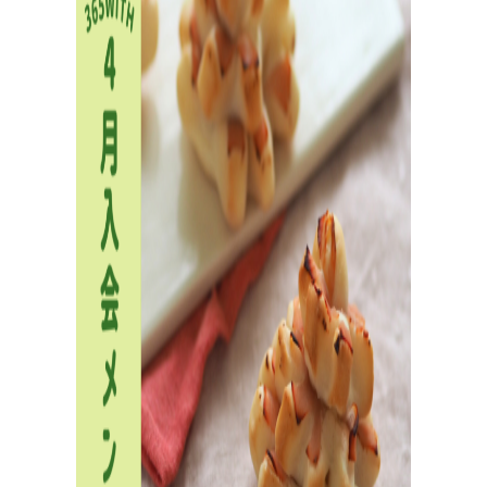
活
動
報
告
企業様とコラボ案件など
企業様とコラボ案件、飲食店様向けレシピ提供、就労支
援施設様向け 防災パンなどの活動状況。企業様向けダウ
ンロード資料はこちら。