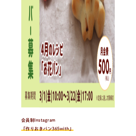
出
張
パ
ン
教
室
出張パン教室を開催中
資料請求・お問い合わせ/全国の日々パン先生が出張パ
ン教室に伺います。幼保施設を中心に小中学校や高校、
子供会や福祉施設・病院等様々な施設で開催可能！
会員制Instagram
『作りおきパン365with』