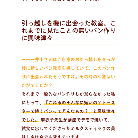
認定を受けた日々パン先生たち。あなたの街のパン教
室、イベント情報を探そう！
引っ越しを機に出会った教室、こ
れまでに見たことの無いパン作り
に興味津々
ーーー井上さんはご自身のお引っ越しをきっか
けに新しいパン教室を探していて、このパン作
りに出会われたそうですね。その時の印象はい
かがでしたか？
それまで一般的なパン作りしか知らなかった私
にとって、
「こねるのそんなに短いの？トース
ターで焼くパンってどんなもの？」と興味津々
でした。
麻衣子先生が講座でデモで焼いて、
試食に出してくださったミルクスティックの美
活
動
報
告
味しさは今でも覚えています。