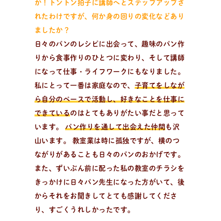
か！トントン拍子に
講師へとステップアップさ
れたわけですが、何か身の回りの変化などあり
ましたか？
日々のパンのレシピに出会って、趣味のパン作
りから食事作りのひとつに変わり、そして講師
になって仕事・ライフワークにもなりました。
私にとって一番は家庭なので、
子育てをしなが
ら自分のペースで活動し、好きなことを仕事に
できている
のはとてもありがたい事だと思って
います。
パン作りを通して出会えた仲間
も沢
山います。 教室業は時に孤独ですが、横のつ
ながりがあることも日々のパンのおかげです。
また、ずいぶん前に配った私の教室のチラシを
きっかけに日々パン先生になった方がいて、後
からそれをお聞きしてとても感謝してくださ
り、すごくうれしかったです。