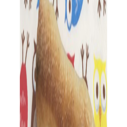
出
張
パ
ン
教
室
出張パン教室を開催中
資料請求・お問い合わせ/全国の日々パン先生が出張パ
ン教室に伺います。幼保施設を中心に小中学校や高校、
子供会や福祉施設・病院等様々な施設で開催可能！