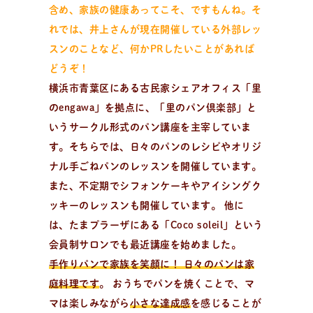
含め、家族の健康あってこそ、ですもんね。
そ
れでは、井上さんが現在開催している外部レッ
スンのことなど、何かPRしたいことがあれば
どうぞ！
横浜市青葉区にある古民家シェアオフィス「里
のengawa」を拠点に、「里のパン倶楽部」と
いうサークル形式のパン講座を主宰していま
す。そちらでは、日々のパンのレシピやオリジ
ナル手ごねパンのレッスンを開催しています。
また、不定期でシフォンケーキやアイシングク
ッキーのレッスンも開催しています。 他に
は、たまプラーザにある「Coco soleil」という
会員制サロンでも最近講座を始めました。
手作りパンで家族を笑顔に！ 日々のパンは家
庭料理です
。 おうちでパンを焼くことで、マ
マは楽しみながら
小さな達成感
を感じることが