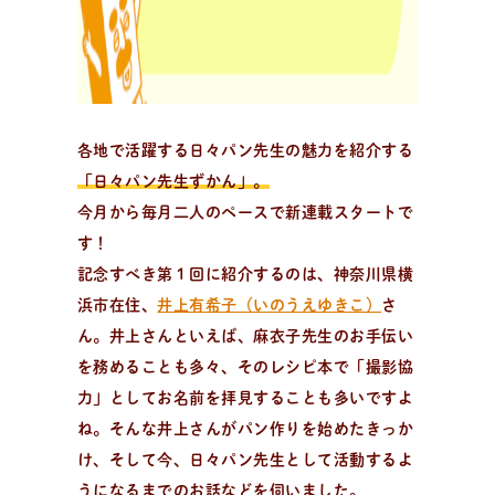
趣味でパン作りを楽しみたい方、製パン理論を学びたい
方、パン教室をはじめたい方。
各地で活躍する日々パン先生の魅力を紹介する
「日々パン先生ずかん」。
今月から毎月二人のペースで新連載スタートで
す！
記念すべき第１回に紹介するのは、神奈川県横
浜市在住、
井上有希子（いのうえゆきこ）
さ
ん。井上さんといえば、麻衣子先生のお手伝い
を務めることも多々、そのレシピ本で「撮影協
力」としてお名前を拝見することも多いですよ
ね。そんな井上さんがパン作りを始めたきっか
け、そして今、日々パン先生として活動するよ
全
国
の
パ
ン
教
室
検
索
パンが作りたい！
うになるまでのお話などを伺いました。