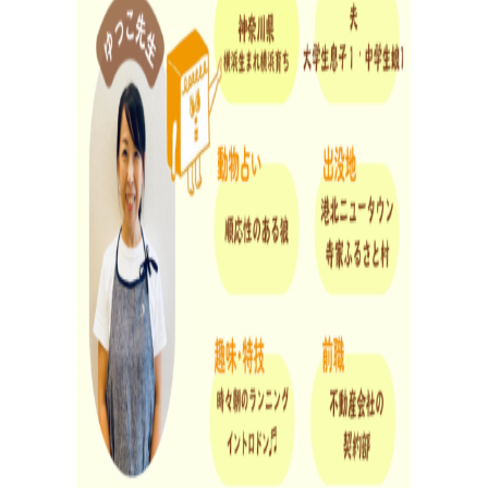
レ
シ
ピ
検
索
パンが作りたい！
種類、作り方/シーン、材料から検索できる、簡単なパ