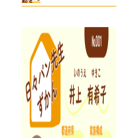
動を～
日
々
の
パ
ン
と
は
？
活動/プロフィールについて
日々のパンの想いや出張パン教室の活動について。 代表
の吉永麻衣子と書籍の紹介。