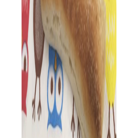
日
々
の
パ
ン
で
お
買
い
物
パン作りアイテムを購入！
大好評！パンが簡単に美味しく焼ける「麻衣子のMy
粉」、その他オリジナル商品からパン作りに役立つおす
すめアイテムまで購入可能。過去のオンライン講座レシ
ピ動画のご購入もこちら。
企
業
情
報
お
問
い
合
わ
せ
メ
ル
マ
ガ
登
録