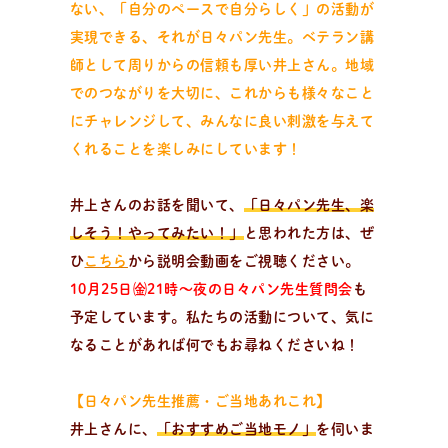
ない、「自分のペースで自分らしく」の活動が
実現できる、それが日々パン先生。
ベテラン講
師として周りからの信頼も厚い井上さん。地域
でのつながりを大切に、これからも様々なこと
にチャレンジして、みんなに良い刺激を与えて
くれることを楽しみにしています！
井上さんのお話を聞いて、
「日々パン先生、楽
しそう！やってみたい！」
と思われた方は、ぜ
ひ
こちら
から説明会動画をご視聴ください。
10月25日㈮21時～夜の日々パン先生質問会
も
予定しています。私たちの活動について、気に
なることがあれば何でもお尋ねくださいね！
【日々パン先生推薦・ご当地あれこれ】
井上さんに、
「おすすめご当地モノ」
を伺いま