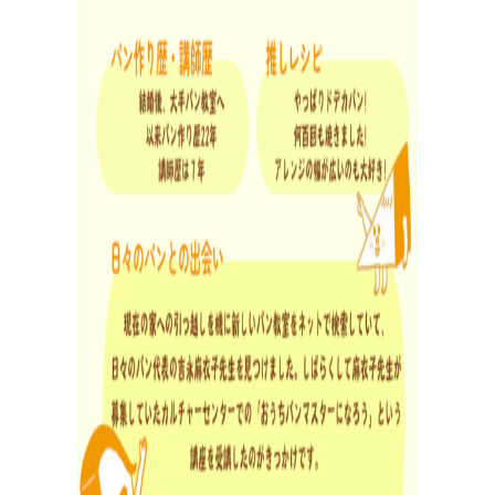
ンやおやつのレシピをご紹介。
パ
ン
作
り
を
学
ぶ
学びたい、楽しみたい！