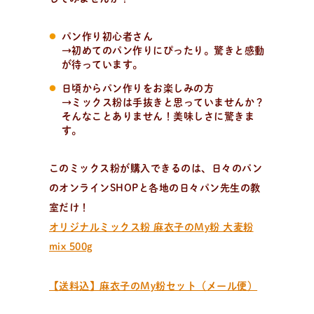
活動/プロフィールについて
日々のパンの想いや出張パン教室の活動について。 代表
パン作り初心者さん
の吉永麻衣子と書籍の紹介。
→初めてのパン作りにぴったり。驚きと感動
が待っています。
日頃からパン作りをお楽しみの方
→ミックス粉は手抜きと思っていませんか？
そんなことありません！美味しさに驚きま
す。
このミックス粉が購入できるのは、日々のパン
のオンラインSHOPと各地の日々パン先生の教
室だけ！
オリジナルミックス粉 麻衣子のMy粉 大麦粉
mix 500g
【送料込】麻衣子のMy粉セット（メール便）