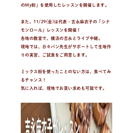
のMy粉」を使用したレッスンを開催します。
全
国
の
パ
ン
教
室
検
索
パンが作りたい！
また、11/29(金)は代表・吉永麻衣子の「シナ
認定を受けた日々パン先生たち。あなたの街のパン教
モンロール」レッスンを開催！
室、イベント情報を探そう！
各地の教室で、横浜の吉永とライブ中継。
現地では、日々パン先生がサポートして生地作
りの実習、ご試食をご用意します。
ミックス粉を使ったことのない方は、食べてみ
るチャンス！
気に入れば、現地でお買い求めも可能です。