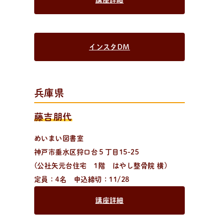
インスタDM
兵庫県
藤吉朋代
めいまい図書室
神戸市垂水区狩口台５丁目15-25
(公社矢元台住宅 1階 はやし整骨院 横)
定員：4名 申込締切：11/28
講座詳細