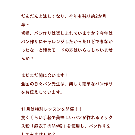
日々のパンの活動状況やイベント、コラムをいち早くお
届け中！
だんだんと涼しくなり、今年も残り約2か月
半…
皆様、パン作りは楽しまれていますか？今年は
パン作りにチャレンジしたかったけどできなか
ったな…と諦めモードの方はいらっしゃいませ
んか？
まだまだ間に合います！
全国の日々パン先生は、楽しく簡単なパン作り
をお伝えしています。
11月は特別レッスンを開催！！
驚くくらい手軽で美味しいパンが作れるミック
ス粉「麻衣子のMy粉」を使用し、パン作りを
日
々
の
パ
ン
と
は
？
してみませんか？