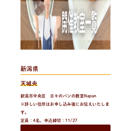
出
張
パ
ン
教
室
出張パン教室を開催中
資料請求・お問い合わせ/全国の日々パン先生が出張パ
ン教室に伺います。幼保施設を中心に小中学校や高校、
子供会や福祉施設・病院等様々な施設で開催可能！
新潟県
天城央
新潟市中央区 日々のパンの教室Napan
※詳しい住所はお申し込み後にお伝えいたしま
す。
定員：4名、申込締切：
11/27