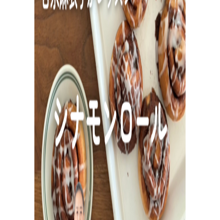
活
動
報
告
企業様とコラボ案件など
企業様とコラボ案件、飲食店様向けレシピ提供、就労支
援施設様向け 防災パンなどの活動状況。企業様向けダウ
ンロード資料はこちら。