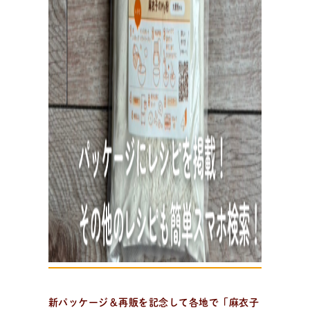
パ
ン
作
り
を
学
ぶ
学びたい、楽しみたい！
趣味でパン作りを楽しみたい方、製パン理論を学びたい
方、パン教室をはじめたい方。
新パッケージ＆再販を記念して各地で「麻衣子