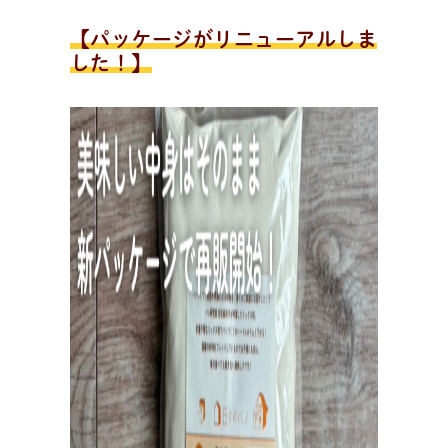
レ
シ
ピ
検
索
パンが作りたい！
【パッケージがリニューアルしま
種類、作り方/シーン、材料から検索できる、簡単なパ
した！】
ンやおやつのレシピをご紹介。