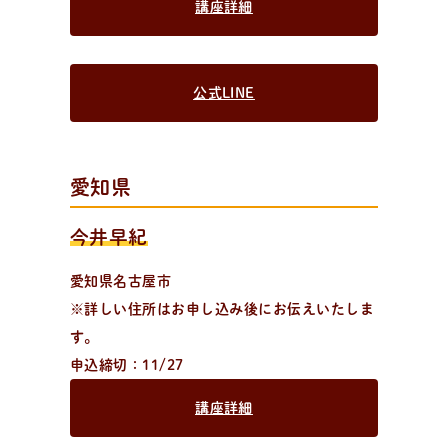
講座詳細
公式LINE
日
々
の
パ
ン
で
お
買
い
物
パン作りアイテムを購入！
愛知県
大好評！パンが簡単に美味しく焼ける「麻衣子のMy
粉」、その他オリジナル商品からパン作りに役立つおす
今井早紀
すめアイテムまで購入可能。過去のオンライン講座レシ
ピ動画のご購入もこちら。
愛知県名古屋市
※詳しい住所はお申し込み後にお伝えいたしま
す。
企
業
情
報
お
問
い
合
わ
せ
メ
ル
マ
ガ
登
録
申込締切：11/27
講座詳細