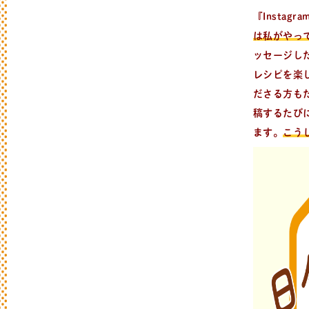
『Insta
は私がやっ
ッセージし
レシピを楽
レ
シ
ピ
検
索
ださる方も
パンが作りたい！
稿するたび
種類、作り方/シーン、材料から検索でき
ます。
こう