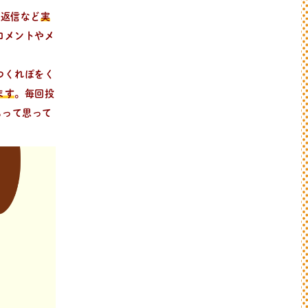
の返信など
実
コメントやメ
つくれぽをく
ます
。
毎回投
ぁって思って