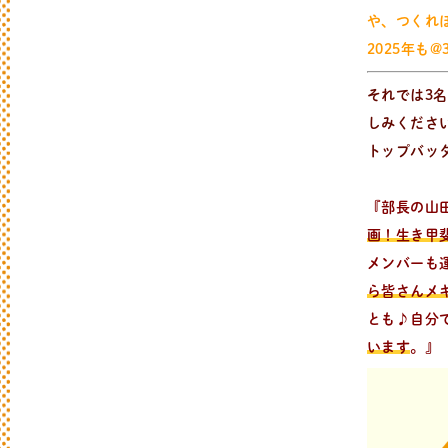
や、つくれ
2025年も@
それでは3
しみくださ
トップバッ
『部長の山
画！生き甲
メンバーも
ら皆さんメ
とも♪
自分
います
。』