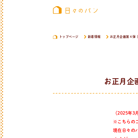
トップページ
新着情報
お正月企画第４弾
お正月企
（2025年
※こちらのコ
現在日々の