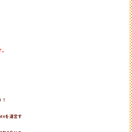
す。
う！
ateを運営す