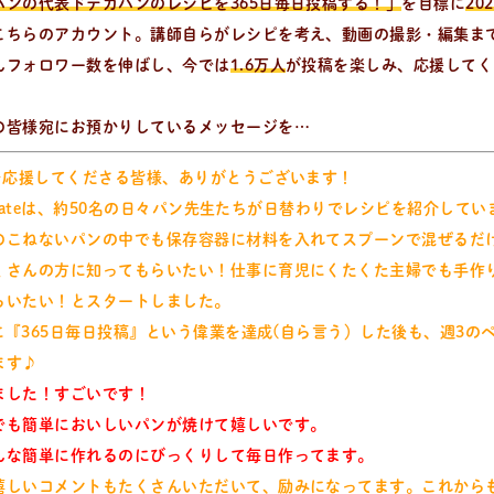
パンの代表ドデカパンのレシピを365日毎日投稿する！」
を目標に
20
こちらのアカウント。講師自らがレシピを考え、動画の撮影・編集ま
んフォロワー数を伸ばし、今では
1.6万人
が投稿を楽しみ、応援してく
の皆様宛にお預かりしているメッセージを…
5を応援してくださる皆様、ありがとうございます！
akitateは、約50名の日々パン先生たちが日替わりでレシピを紹介して
のこねないパンの中でも保存容器に材料を入れてスプーンで混ぜるだ
をいち早くお届け中！
くさんの方に知ってもらいたい！仕事に育児にくたくた主婦でも手作
らいたい！とスタートしました。
月に『365日毎日投稿』という偉業を達成(自ら言う）した後も、週3の
ます♪
ました！すごいです！
でも簡単においしいパンが焼けて嬉しいです。
んな簡単に作れるのにびっくりして毎日作ってます。
嬉しいコメントもたくさんいただいて、励みになってます。これから