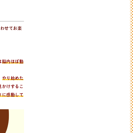
あわせてお楽
は
脳内ほぼ動
！
やり始めた
見かけするこ
さに感動して