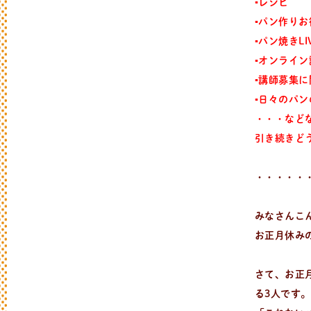
▪︎レシピ
▪︎パン作り
▪︎パン焼きLI
▪︎オンライ
▪︎講師募集
▪︎日々のパ
・・・など
引き続きど
・・・・・
みなさんこ
お正月休み
さて、お正月
る3人です。