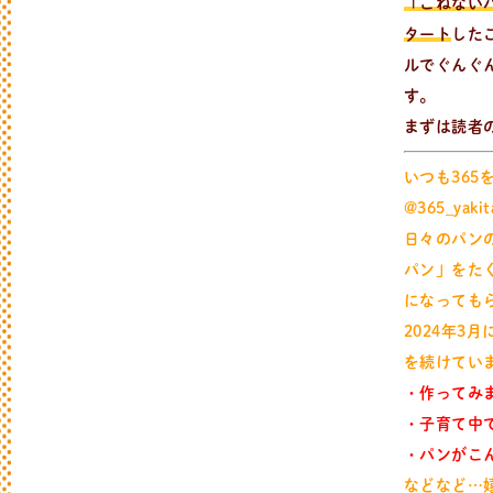
「こねない
タート
した
ルでぐんぐ
す。
まずは読者
いつも36
@365_y
新
着
情
報
日々のパン
おしらせやイベントなど
日々のパンの活動状況やイベント、コラム
パン」をた
になっても
2024年3
を続けてい
・作ってみ
・子育て中
・パンがこ
などなど…