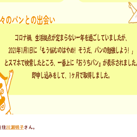
在住
川瀬明子
さん。