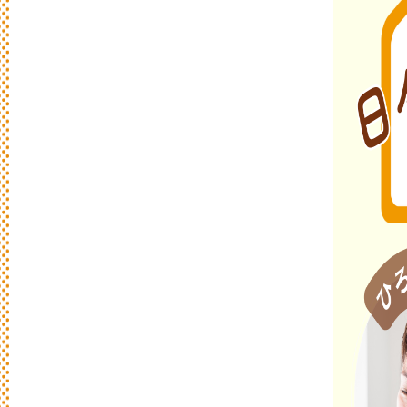
日
々
の
パ
ン
と
は
？
活動/プロフィールについて
日々のパンの想いや出張パン教室の活動に