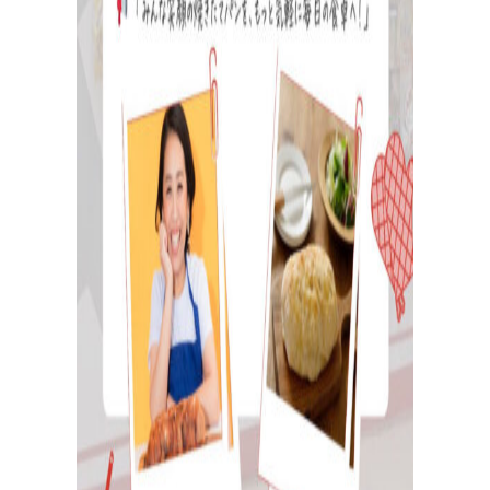
日
々
の
パ
ン
で
お
買
い
物
パン作りアイテムを購入！
大好評！パンが簡単に美味しく焼ける「麻衣子のMy
粉」、その他オリジナル商品からパン作りに役立つおす
すめアイテムまで購入可能。過去のオンライン講座レシ
ピ動画のご購入もこちら。
企
業
情
報
お
問
い
合
わ
せ
メ
ル
マ
ガ
登
録