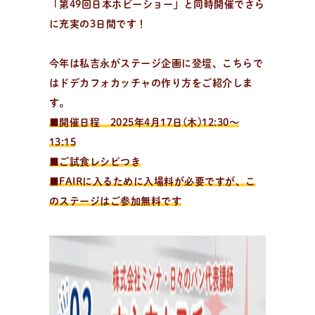
「第49回日本ホビーショー」と同時開催でさら
全
国
の
パ
ン
教
室
検
索
に充実の3日間です！
パンが作りたい！
認定を受けた日々パン先生たち。あなたの街のパン教
室、イベント情報を探そう！
今年は私吉永がステージ企画に登壇、こちらで
はドデカフォカッチャの作り方をご紹介しま
す。
■開催日程 2025年4月17日(木)12:30〜
13:15
■ご試食レシピつき
■FAIRに入るために入場料が必要ですが、こ
のステージはご参加無料です