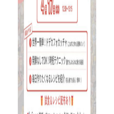
出
張
パ
ン
教
室
出張パン教室を開催中
資料請求・お問い合わせ/全国の日々パン先生が出張パ
ン教室に伺います。幼保施設を中心に小中学校や高校、
子供会や福祉施設・病院等様々な施設で開催可能！