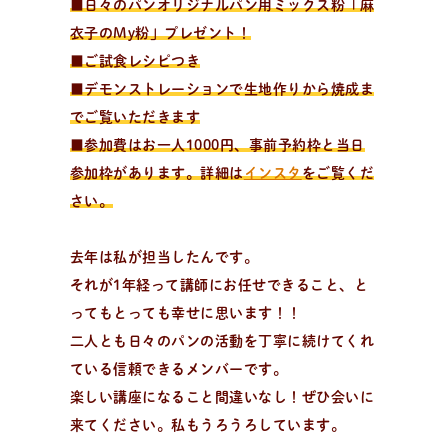
■日々のパンオリジナルパン用ミックス粉「麻
衣子のMy粉」プレゼント！
■ご試食レシピつき
■デモンストレーションで生地作りから焼成ま
でご覧いただきます
■参加費はお一人1000円、事前予約枠と当日
参加枠があります。詳細は
インスタ
をご覧くだ
さい。
去年は私が担当したんです。
それが1年経って講師にお任せできること、と
ってもとっても幸せに思います！！
二人とも日々のパンの活動を丁寧に続けてくれ
ている信頼できるメンバーです。
楽しい講座になること間違いなし！ぜひ会いに
来てください。私もうろうろしています。