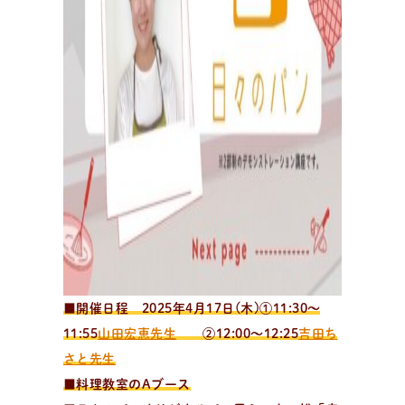
■開催日程 2025年4月17日(木)①11:30〜
11:55
山田宏恵先生
②12:00〜12:25
吉田ち
さと先生
■料理教室のAブース