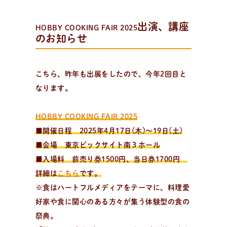
パ
ン
作
り
を
学
ぶ
学びたい、楽しみたい！
趣味でパン作りを楽しみたい方、製パン理論を学びたい
出演、講座
HOBBY COOKING FAIR 2025
方、パン教室をはじめたい方。
のお知らせ
こちら、昨年も出展をしたので、今年2回目と
なります。
HOBBY COOKING FAIR 2025
■開催日程 2025年4月17日(木)〜19日(土)
■会場 東京ビックサイト南３ホール
■入場料 前売り券1500円、当日券1700円
詳細は
こちら
です。
※食はハートフルメディアをテーマに、料理愛
好家や食に関心のある方々が集う体験型の食の
祭典。