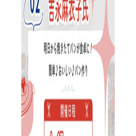
活
動
報
告
企業様とコラボ案件など
企業様とコラボ案件、飲食店様向けレシピ提供、就労支
援施設様向け 防災パンなどの活動状況。企業様向けダウ
ンロード資料はこちら。