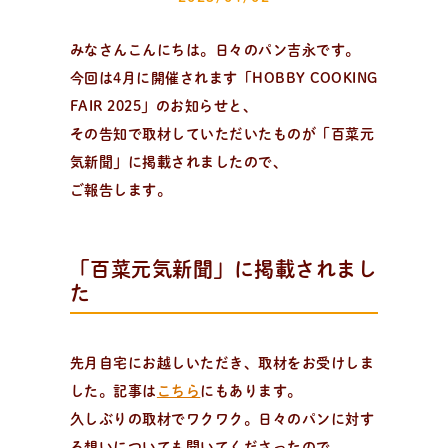
届け中！
みなさんこんにちは。日々のパン吉永です。
今回は4月に開催されます「HOBBY COOKING
FAIR 2025」のお知らせと、
その告知で取材していただいたものが「百菜元
気新聞」に掲載されましたので、
ご報告します。
「百菜元気新聞」に掲載されまし
た
先月自宅にお越しいただき、取材をお受けしま
した。記事は
こちら
にもあります。
日
々
の
パ
ン
と
は
？
久しぶりの取材でワクワク。日々のパンに対す
活動/プロフィールについて
る想いについても聞いてくださったので、