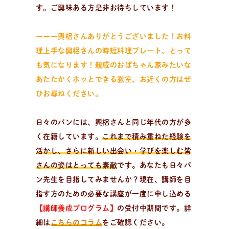
す。ご興味ある方是非お待ちしています！
ーーー興梠さんありがとうございました！お料
理上手な興梠さんの時短料理プレート、とって
も気になります！親戚のおばちゃん家みたいな
あたたかくホッとできる教室、お近くの方はぜ
日
々
の
パ
ン
で
お
買
い
物
ひお尋ねください。
パン作りアイテムを購入！
大好評！パンが簡単に美味しく焼ける「麻衣子のMy
日々のパンには、興梠さんと同じ年代の方が多
粉」、その他オリジナル商品からパン作りに役立つおす
く在籍しています。
これまで積み重ねた経験を
すめアイテムまで購入可能。過去のオンライン講座レシ
活かし、さらに新しい出会い・学びを楽しむ皆
ピ動画のご購入もこちら。
さんの姿はとっても素敵
です。あなたも日々パ
ン先生を目指してみませんか？現在、講師を目
指す方のための必要な講座が一度に申し込める
企
業
情
報
お
問
い
合
わ
せ
メ
ル
マ
ガ
登
録
【講師養成プログラム】
の受付中期間です。詳
細は
こちらのコラム
をご確認ください。