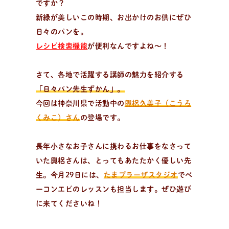
新
着
情
報
ですか？
おしらせやイベントなど
新緑が美しいこの時期、お出かけのお供にぜひ
日々のパンの活動状況やイベント、コラムをいち早くお
日々のパンを。
届け中！
レシピ検索機能
が便利なんですよね～！
さて、各地で活躍する講師の魅力を紹介する
「日々パン先生ずかん」。
今回は神奈川県で活動中の
興梠久美子（こうろ
くみこ）さん
の登場です。
長年小さなお子さんに携わるお仕事をなさって
いた興梠さんは、とってもあたたかく優しい先
生。今月29日には、
たまプラーザスタジオ
でベ
ーコンエピのレッスンも担当します。ぜひ遊び
に来てくださいね！