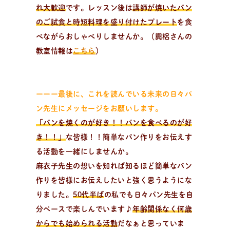
れ大歓迎
です。レッスン後は
講師が焼いたパン
のご試食と時短料理を盛り付けたプレート
を食
べながらおしゃべりしませんか。（興梠さんの
教室情報は
こちら
）
出
張
パ
ン
教
室
出張パン教室を開催中
資料請求・お問い合わせ/全国の日々パン先生が出張パ
ーーー最後に、これを読んでいる未来の日々パ
ン教室に伺います。幼保施設を中心に小中学校や高校、
ン先生にメッセージをお願いします。
子供会や福祉施設・病院等様々な施設で開催可能！
「パンを焼くのが好き！！パンを食べるのが好
き！！」
な皆様！！簡単なパン作りをお伝えす
る活動を一緒にしませんか。
麻衣子先生の想いを知れば知るほど簡単なパン
作りを皆様にお伝えしたいと強く思うようにな
りました。
50代半ば
の私でも日々パン先生を自
分ペースで楽しんでいます♪
年齢関係なく何歳
からでも始められる活動
だなぁと思っていま