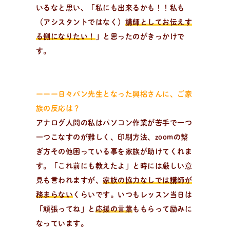
いるなと思い、「私にも出来るかも！！私も
レ
シ
ピ
検
索
（アシスタントではなく）
講師としてお伝えす
パンが作りたい！
る側になりたい！
」と思ったのがきっかけで
種類、作り方/シーン、材料から検索できる、簡単なパ
す。
ンやおやつのレシピをご紹介。
ーーー日々パン先生となった興梠さんに、ご家
族の反応は？
アナログ人間の私はパソコン作業が苦手で一つ
一つこなすのが難しく、印刷方法、zoomの繋
ぎ方その他困っている事を家族が助けてくれま
す。「これ前にも教えたよ」と時には厳しい意
見も言われますが、
家族の協力なしでは講師が
務まらない
くらいです。いつもレッスン当日は
「頑張ってね」と
応援の言葉
ももらって励みに
なっています。