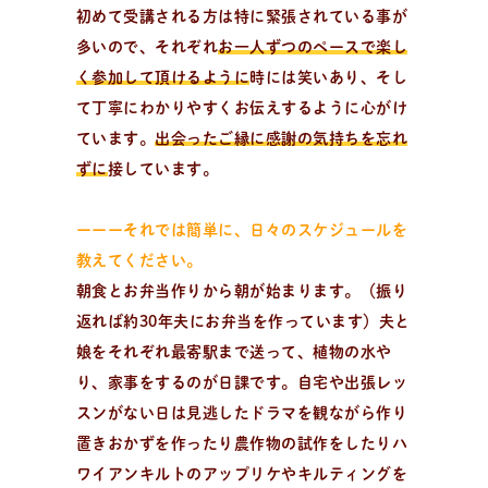
初めて受講される方は特に緊張されている事が
多いので、それぞれ
お一人ずつのペースで楽し
全
国
の
パ
ン
教
室
検
索
く参加して頂けるように
時には笑いあり、そし
パンが作りたい！
て丁寧にわかりやすくお伝えするように心がけ
認定を受けた日々パン先生たち。あなたの街のパン教
ています。
出会ったご縁に感謝の気持ちを忘れ
室、イベント情報を探そう！
ずに
接しています。
ーーーそれでは簡単に、日々のスケジュールを
教えてください。
朝食とお弁当作りから朝が始まります。（振り
返れば約30年夫にお弁当を作っています）夫と
娘をそれぞれ最寄駅まで送って、植物の水や
り、家事をするのが日課です。自宅や出張レッ
スンがない日は見逃したドラマを観ながら作り
置きおかずを作ったり農作物の試作をしたりハ
ワイアンキルトのアップリケやキルティングを