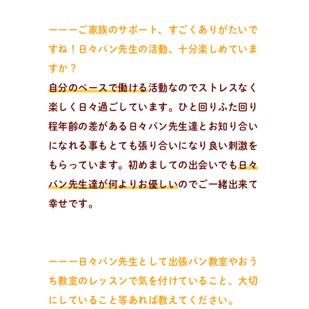
ーーーご家族のサポート、すごくありがたいで
パ
ン
作
り
を
学
ぶ
学びたい、楽しみたい！
すね！日々パン先生の活動、十分楽しめていま
趣味でパン作りを楽しみたい方、製パン理論を学びたい
すか？
方、パン教室をはじめたい方。
自分のペースで働ける
活動なのでストレスなく
楽しく日々過ごしています。ひと回りふた回り
程年齢の差がある日々パン先生達とお知り合い
になれる事もとても張り合いになり良い刺激を
もらっています。初めましての出会いでも
日々
パン先生達が何よりお優しい
のでご一緒出来て
幸せです。
ーーー日々パン先生として出張パン教室やおう
ち教室のレッスンで気を付けていること、大切
にしていること等あれば教えてください。