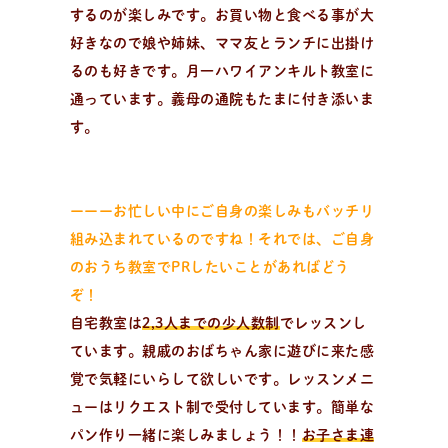
するのが楽しみです。お買い物と食べる事が大
好きなので娘や姉妹、ママ友とランチに出掛け
るのも好きです。月一ハワイアンキルト教室に
活
動
報
告
通っています。義母の通院もたまに付き添いま
企業様とコラボ案件など
企業様とコラボ案件、飲食店様向けレシピ提供、就労支
す。
援施設様向け 防災パンなどの活動状況。企業様向けダウ
ンロード資料はこちら。
ーーーお忙しい中にご自身の楽しみもバッチリ
組み込まれているのですね！それでは、ご自身
のおうち教室でPRしたいことがあればどう
ぞ！
自宅教室は
2,3人までの少人数制
でレッスンし
ています。親戚のおばちゃん家に遊びに来た感
覚で気軽にいらして欲しいです。レッスンメニ
ューはリクエスト制で受付しています。簡単な
パン作り一緒に楽しみましょう！！
お子さま連