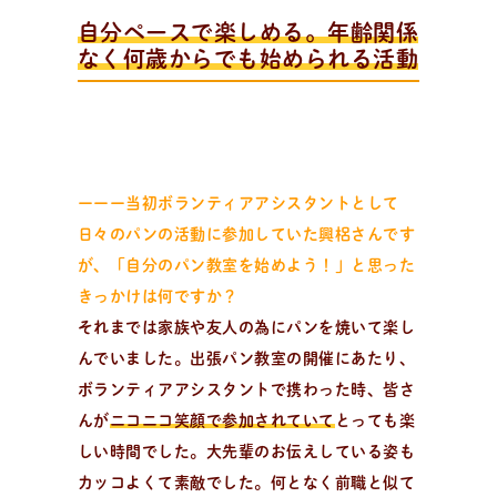
日
々
の
パ
ン
と
は
？
自分ペースで楽しめる。年齢関係
活動/プロフィールについて
なく何歳からでも始められる活動
日々のパンの想いや出張パン教室の活動について。 代表
の吉永麻衣子と書籍の紹介。
ーーー当初ボランティアアシスタントとして
日々のパンの活動に参加していた興梠さんです
が、「自分のパン教室を始めよう！」と思った
きっかけは何ですか？
それまでは家族や友人の為にパンを焼いて楽し
んでいました。出張パン教室の開催にあたり、
ボランティアアシスタントで携わった時、皆さ
んが
ニコニコ笑顔で参加されていて
とっても楽
しい時間でした。大先輩のお伝えしている姿も
カッコよくて素敵でした。何となく前職と似て