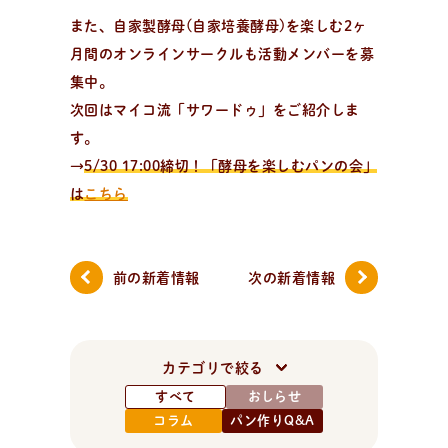
また、自家製酵母(自家培養酵母)を楽しむ2ヶ
月間のオンラインサークルも活動メンバーを募
集中。
全
国
の
パ
ン
教
室
検
索
パンが作りたい！
次回はマイコ流「サワードゥ」をご紹介しま
認定を受けた日々パン先生たち。あなたの街のパン教
す。
室、イベント情報を探そう！
→
5/30 17:00締切！「酵母を楽しむパンの会」
は
こちら
前の新着情報
次の新着情報
カテゴリで絞る
すべて
おしらせ
コラム
パン作りQ&A