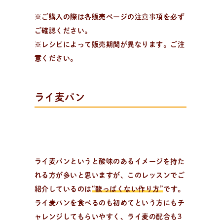
※ご購入の際は各販売ページの注意事項を必ず
日
々
の
パ
ン
と
は
？
活動/プロフィールについて
ご確認ください。
日々のパンの想いや出張パン教室の活動について。 代表
※レシピによって販売期間が異なります。ご注
の吉永麻衣子と書籍の紹介。
意ください。
ライ麦パン
ライ麦パンというと酸味のあるイメージを持た
れる方が多いと思いますが、このレッスンでご
紹介しているのは
“酸っぱくない作り方”
です。
ライ麦パンを食べるのも初めてという方にもチ
ャレンジしてもらいやすく、ライ麦の配合も3