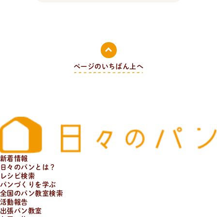
活
動
報
告
企業様とコラボ案件など
ページのいちばん上へ
企業様とコラボ案件、飲食店様向けレシピ提供、就労支
援施設様向け 防災パンなどの活動状況。企業様向けダウ
ンロード資料はこちら。
新着情報
日々のパンとは？
レシピ検索
パンづくりを学ぶ
全国のパン教室検索
活動報告
出張パン教室