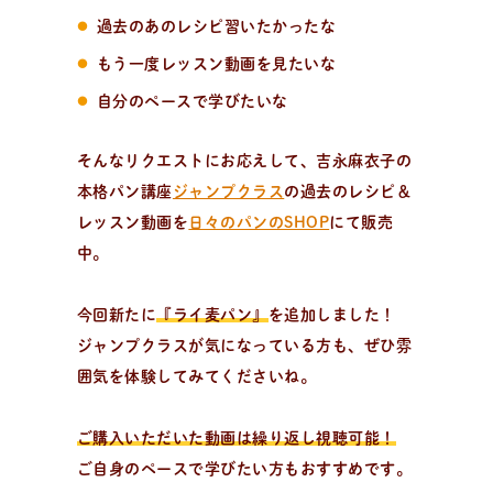
新
着
情
報
過去のあのレシピ習いたかったな
おしらせやイベントなど
もう一度レッスン動画を見たいな
日々のパンの活動状況やイベント、コラムをいち早くお
届け中！
自分のペースで学びたいな
そんなリクエストにお応えして、吉永麻衣子の
本格パン講座
ジャンプクラス
の過去のレシピ＆
レッスン動画を
日々のパンのSHOP
にて販売
中。
今回新たに
『ライ麦パン』
を追加しました！
ジャンプクラスが気になっている方も、ぜひ雰
囲気を体験してみてくださいね。
ご購入いただいた動画は繰り返し視聴可能！
ご自身のペースで学びたい方もおすすめです。