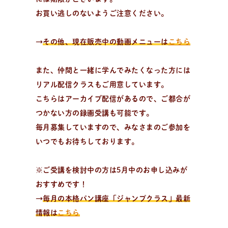
お買い逃しのないようご注意ください。
パ
ン
作
り
を
学
ぶ
→
その他、現在販売中の動画メニューは
こちら
学びたい、楽しみたい！
趣味でパン作りを楽しみたい方、製パン理論を学びたい
また、仲間と一緒に学んでみたくなった方には
方、パン教室をはじめたい方。
リアル配信クラスもご用意しています。
こちらはアーカイブ配信があるので、ご都合が
つかない方の録画受講も可能です。
毎月募集していますので、みなさまのご参加を
いつでもお待ちしております。
※ご受講を検討中の方は5月中のお申し込みが
おすすめです！
→
毎月の本格パン講座「ジャンプクラス」最新
情報は
こちら