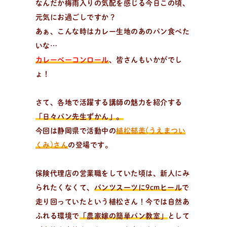
なんだか梅雨入りの気配を感じる今日この頃、
おしらせやイベントなど
元気にお過ごしですか？
日々のパンの活動状況やイベント、コラムをいち早くお
あぁ、こんな時はカレー生地のあのパン食べた
届け中！
いな…
カレーベーコンロール
、皆さんもいかがでし
ょ！
さて、各地で活躍する講師の魅力を紹介する
「日々パン先生ずかん」。
今回は静岡県で活動中の
植松郁美(うえまつい
くみ)さん
の登場です。
保険代理店の営業職をしていた頃は、新人にみ
られたくなくて、
パンツスーツに9cmヒール
で
走り回っていたという植松さん！今では自然あ
ふれる環境で
「農家嫁の簡単パン教室」
として