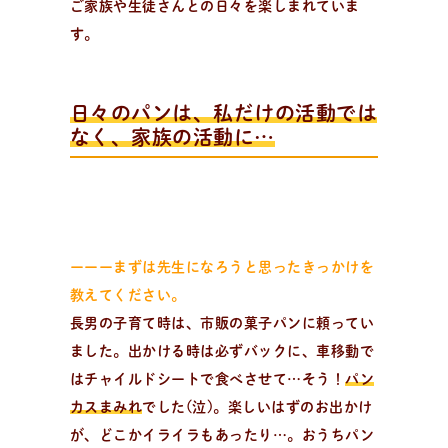
ご家族や生徒さんとの日々を楽しまれていま
日
々
の
パ
ン
と
は
？
活動/プロフィールについて
す。
日々のパンの想いや出張パン教室の活動について。 代表
の吉永麻衣子と書籍の紹介。
日々のパンは、私だけの活動では
なく、家族の活動に…
ーーーまずは先生になろうと思ったきっかけを
教えてください。
長男の子育て時は、市販の菓子パンに頼ってい
ました。出かける時は必ずバックに、車移動で
はチャイルドシートで食べさせて…そう！
パン
カスまみれ
でした(泣)。楽しいはずのお出かけ
が、どこかイライラもあったり…。おうちパン