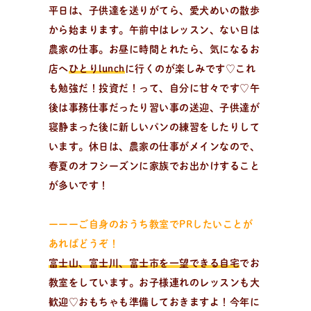
平日は、子供達を送りがてら、愛犬めいの散歩
から始まります。午前中はレッスン、ない日は
農家の仕事。お昼に時間とれたら、気になるお
店へ
ひとりlunch
に行くのが楽しみです♡これ
出
張
パ
ン
教
室
も勉強だ！投資だ！って、自分に甘々です♡午
出張パン教室を開催中
後は事務仕事だったり習い事の送迎、子供達が
資料請求・お問い合わせ/全国の日々パン先生が出張パ
寝静まった後に新しいパンの練習をしたりして
ン教室に伺います。幼保施設を中心に小中学校や高校、
います。休日は、農家の仕事がメインなので、
子供会や福祉施設・病院等様々な施設で開催可能！
春夏のオフシーズンに家族でお出かけすること
が多いです！
ーーーご自身のおうち教室でPRしたいことが
あればどうぞ！
富士山、富士川、富士市を一望できる自宅
でお
教室をしています。お子様連れのレッスンも大
歓迎♡おもちゃも準備しておきますよ！今年に