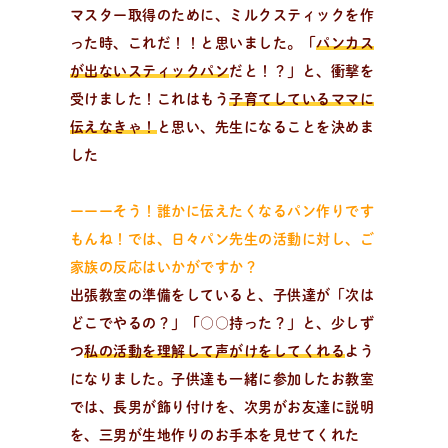
マスター取得のために、ミルクスティックを作
レ
シ
ピ
検
索
った時、これだ！！と思いました。「
パンカス
パンが作りたい！
種類、作り方/シーン、材料から検索できる、簡単なパ
が出ないスティックパン
だと！？」と、衝撃を
ンやおやつのレシピをご紹介。
受けました！これはもう
子育てしているママに
伝えなきゃ！
と思い、先生になることを決めま
した
ーーーそう！誰かに伝えたくなるパン作りです
もんね！では、日々パン先生の活動に対し、ご
家族の反応はいかがですか？
出張教室の準備をしていると、子供達が「次は
どこでやるの？」「○○持った？」と、少しず
つ
私の活動を理解して声がけをしてくれる
よう
になりました。子供達も一緒に参加したお教室
では、長男が飾り付けを、次男がお友達に説明
を、三男が生地作りのお手本を見せてくれた