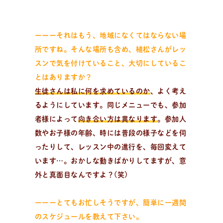
ーーーそれはもう、地域になくてはならない場
活
動
報
告
企業様とコラボ案件など
所ですね。そんな場所も含め、植松さんがレッ
企業様とコラボ案件、飲食店様向けレシピ提供、就労支
スンで気を付けていること、大切にしているこ
援施設様向け 防災パンなどの活動状況。企業様向けダウ
とはありますか？
ンロード資料はこちら。
生徒さんは私に何を求めているのか
、よく考え
るようにしています。同じメニューでも、参加
者様によって
向き合い方は異なります
。参加人
数やお子様の年齢、時には普段の様子などを伺
ったりして、レッスン中の進行を、毎回変えて
います…。おかしな動きばかりしてますが、意
外と真面目なんですよ？(笑)
ーーーとてもお忙しそうですが、簡単に一週間
のスケジュールを教えて下さい。