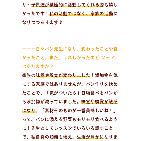
り…
子供達が積極的に活動してくれる姿
も嬉し
かったです！
私の活動ではなく、家族の活動
に
パ
ン
作
り
を
学
ぶ
学びたい、楽しみたい！
なりつつあります♪
趣味でパン作りを楽しみたい方、製パン理論を学びたい
方、パン教室をはじめたい方。
ーーー日々パン先生になり、変わったことや良
かったこと、また、うれしかったエピ ソード
はありますか？
家族の
味覚や嗅覚が変わりました
！添加物を気
にする家族ではありませんが、パン作りを始め
たことで、「気がついたら」日頃食べるパンか
ら添加物が減っていました。
味覚や嗅覚が敏感
になり
、「素材そのものが一番美味しいね！」
って、パンに添える野菜もモリモリ食べるよう
に！先生としてレッスンでいろいろ話すこと
で、私自身の知識も増え、
生活が豊かに
なりま