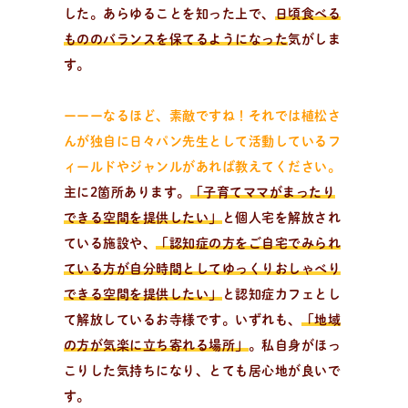
した。あらゆることを知った上で、
日頃食べる
もののバランスを保てるようになった
気がしま
全
国
の
パ
ン
教
室
検
索
す。
パンが作りたい！
認定を受けた日々パン先生たち。あなたの街のパン教
ーーーなるほど、素敵ですね！それでは植松さ
室、イベント情報を探そう！
んが独自に日々パン先生として活動しているフ
ィールドやジャンルがあれば教えてください。
主に2箇所あります。
「子育てママがまったり
できる空間を提供したい」
と個人宅を解放され
ている施設や、
「認知症の方をご自宅でみられ
ている方が自分時間としてゆっくりおしゃべり
できる空間を提供したい」
と認知症カフェとし
て解放しているお寺様です。いずれも、
「地域
の方が気楽に立ち寄れる場所」
。私自身がほっ
こりした気持ちになり、とても居心地が良いで
す。