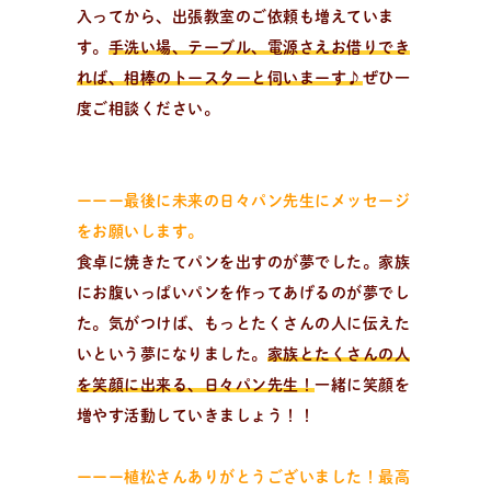
入ってから、出張教室のご依頼も増えていま
す。
手洗い場、テーブル、電源さえお借りでき
れば、相棒のトースターと伺いまーす♪
ぜひ一
度ご相談ください。
日
々
の
パ
ン
で
お
買
い
物
ーーー最後に未来の日々パン先生にメッセージ
パン作りアイテムを購入！
をお願いします。
大好評！パンが簡単に美味しく焼ける「麻衣子のMy
食卓に焼きたてパンを出すのが夢でした。家族
粉」、その他オリジナル商品からパン作りに役立つおす
にお腹いっぱいパンを作ってあげるのが夢でし
すめアイテムまで購入可能。過去のオンライン講座レシ
た。気がつけば、もっとたくさんの人に伝えた
ピ動画のご購入もこちら。
いという夢になりました。
家族とたくさんの人
を笑顔に出来る、日々パン先生！
一緒に笑顔を
増やす活動していきましょう！！
企
業
情
報
お
問
い
合
わ
せ
メ
ル
マ
ガ
登
録
ーーー植松さんありがとうございました！最高